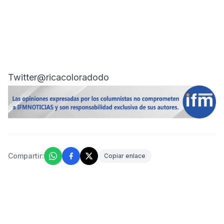
Twitter@ricacoloradodo
Compartir:
Copiar enlace