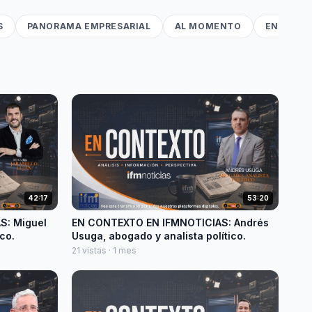
S
PANORAMA EMPRESARIAL
AL MOMENTO
EN VIVO 
42:17
53:20
S: Miguel
EN CONTEXTO EN IFMNOTICIAS: Andrés
ico.
Usuga, abogado y analista político.
21 vistas · 1 mes