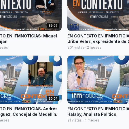
59:07
O EN IFMNOTICIAS: Miguel
EN CONTEXTO EN IFMNOTICIAS
uján.
Uribe Vélez, expresidente de 
meses
301 vistas · 2 meses
60:04
TO EN IFMNOTICIAS: Andrés
EN CONTEXTO EN IFMNOTICIAS
íguez, Concejal de Medellín.
Halaby, Analista Político.
 meses
21 vistas · 4 meses