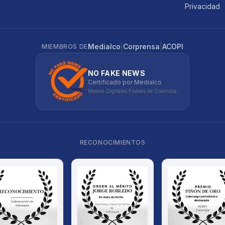
Privacidad
|
|
Medialco
Corprensa
ACOPI
MIEMBROS DE
NO FAKE NEWS
Certificado por Medialco
Medios Digitales Fiables de Colombia
RECONOCIMIENTOS