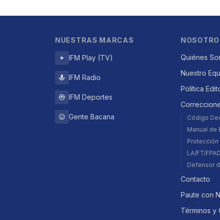
NUESTRAS MARCAS
NOSOTRO
Quiénes So
IFM Play (TV)
Nuestro Eq
IFM Radio
Política Edit
IFM Deportes
Correccion
Gente Bacana
Código De
Manual de E
Protección 
LA/FT/FPA
Defensor d
Contacto
Paute con 
Términos y 