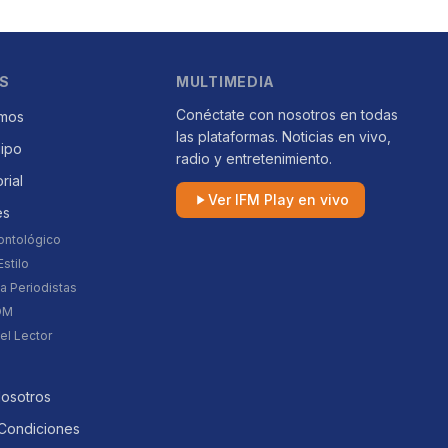
S
MULTIMEDIA
Conéctate con nosotros en todas
mos
las plataformas. Noticias en vivo,
uipo
radio y entretenimiento.
orial
Ver IFM Play en vivo
es
ontológico
stilo
a Periodistas
DM
el Lector
Nosotros
Condiciones