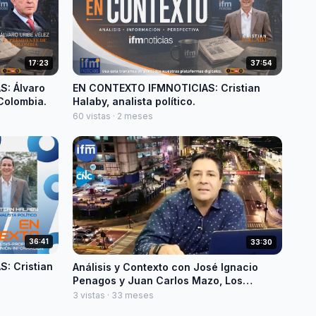
17:23
37:54
: Álvaro
EN CONTEXTO IFMNOTICIAS: Cristian
Colombia.
Halaby, analista político.
60 vistas · 2 meses
36:41
33:30
: Cristian
Análisis y Contexto con José Ignacio
Penagos y Juan Carlos Mazo, Los
imputados de la alcaldía.
3 vistas · 33 meses