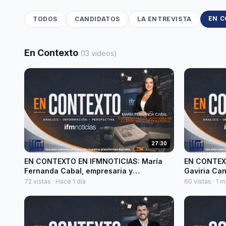
EN 
TODOS
CANDIDATOS
LA ENTREVISTA
En Contexto
(13 videos)
27:30
EN CONTEXTO EN IFMNOTICIAS: María
EN CONTEX
Fernanda Cabal, empresaria y
Gaviria Can
exsenadora de la República de Colombia.
72 vistas · Hace 1 día
60 vistas · 1 