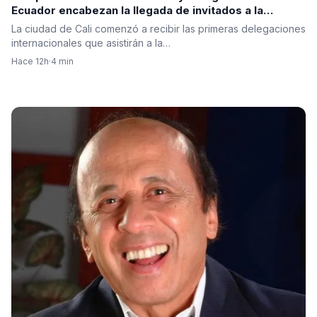
Ecuador encabezan la llegada de invitados a la
posesión presidencial
La ciudad de Cali comenzó a recibir las primeras delegaciones
internacionales que asistirán a la…
Hace 12h
·
4 min