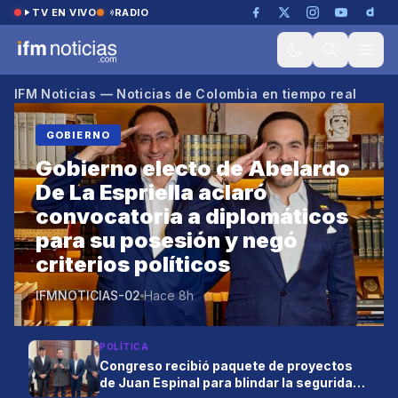
Saltar al contenido
TV EN VIVO
RADIO
IFM Noticias — Noticias de Colombia en tiempo real
GOBIERNO
Gobierno electo de Abelardo
De La Espriella aclaró
convocatoria a diplomáticos
para su posesión y negó
criterios políticos
IFMNOTICIAS-02
Hace 8h
POLÍTICA
Congreso recibió paquete de proyectos
de Juan Espinal para blindar la seguridad