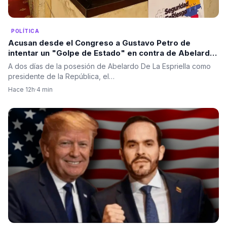
POLÍTICA
Acusan desde el Congreso a Gustavo Petro de
intentar un "Golpe de Estado" en contra de Abelardo
de la Espriella a solo dos días de su posesión.
A dos días de la posesión de Abelardo De La Espriella como
presidente de la República, el…
Hace 12h
·
4 min