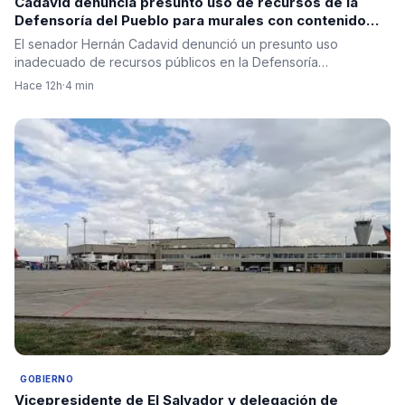
Cadavid denuncia presunto uso de recursos de la
Defensoría del Pueblo para murales con contenido
político
El senador Hernán Cadavid denunció un presunto uso
inadecuado de recursos públicos en la Defensoría…
Hace 12h
·
4 min
GOBIERNO
Vicepresidente de El Salvador y delegación de