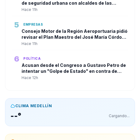
de seguridad urbana con alcaldes de las
principales ciudades
Hace 11h
5
EMPRESAS
Consejo Motor de la Región Aeroportuaria pidió
revisar el Plan Maestro del José María Córdova
y reclamó una visión integral para la
Hace 11h
infraestructura aérea del país
6
POLÍTICA
Acusan desde el Congreso a Gustavo Petro de
intentar un "Golpe de Estado" en contra de
Abelardo de la Espriella a solo dos días de su
Hace 12h
posesión.
CLIMA MEDELLÍN
--°
Cargando...