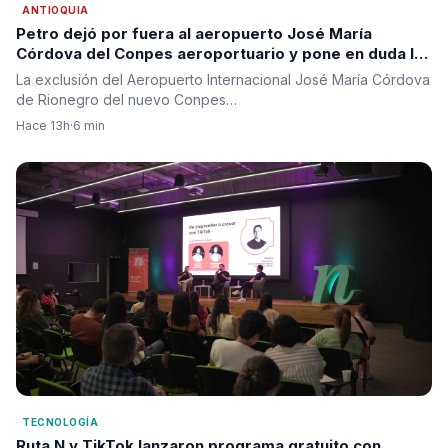
ANTIOQUIA
Petro dejó por fuera al aeropuerto José María
Córdova del Conpes aeroportuario y pone en duda la
segunda pista para Antioquia
La exclusión del Aeropuerto Internacional José María Córdova
de Rionegro del nuevo Conpes…
Hace 13h
·
6 min
TECNOLOGÍA
Ruta N y TikTok lanzaron programa gratuito con