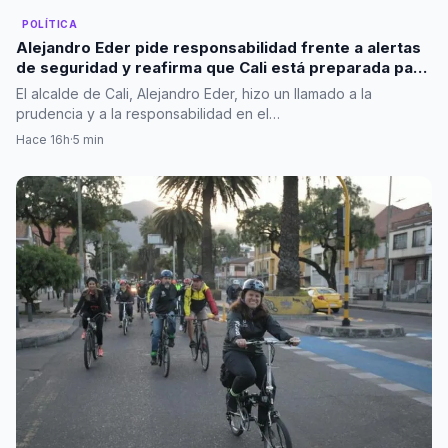
POLÍTICA
Alejandro Eder pide responsabilidad frente a alertas
de seguridad y reafirma que Cali está preparada para
la posesión presidencial
El alcalde de Cali, Alejandro Eder, hizo un llamado a la
prudencia y a la responsabilidad en el…
Hace 16h
·
5 min