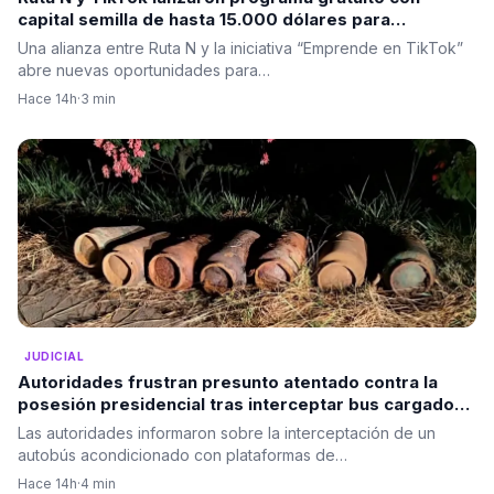
capital semilla de hasta 15.000 dólares para
emprendedores de Medellín
Una alianza entre Ruta N y la iniciativa “Emprende en TikTok”
abre nuevas oportunidades para…
Hace 14h
·
3 min
JUDICIAL
Autoridades frustran presunto atentado contra la
posesión presidencial tras interceptar bus cargado
con explosivos en el Cauca
Las autoridades informaron sobre la interceptación de un
autobús acondicionado con plataformas de…
Hace 14h
·
4 min