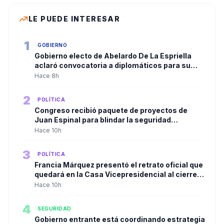
LE PUEDE INTERESAR
1
GOBIERNO
Gobierno electo de Abelardo De La Espriella
aclaró convocatoria a diplomáticos para su
posesión y negó criterios políticos
Hace 8h
2
POLÍTICA
Congreso recibió paquete de proyectos de
Juan Espinal para blindar la seguridad
energética del país
Hace 10h
3
POLÍTICA
Francia Márquez presentó el retrato oficial que
quedará en la Casa Vicepresidencial al cierre
de su mandato
Hace 10h
4
SEGURIDAD
Gobierno entrante está coordinando estrategia