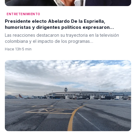
ENTRETENIMIENTO
Presidente electo Abelardo De la Espriella,
humoristas y dirigentes políticos expresaron
condolencias por la muerte de Alfonso Lizarazo
Las reacciones destacaron su trayectoria en la televisión
colombiana y el impacto de los programas…
Hace 13h
·
5 min