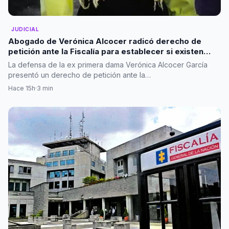
JUDICIAL
Abogado de Verónica Alcocer radicó derecho de
petición ante la Fiscalía para establecer si existen
investigaciones en su contra
La defensa de la ex primera dama Verónica Alcocer García
presentó un derecho de petición ante la…
Hace 15h
·
3 min