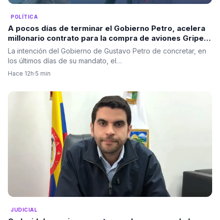
POLÍTICA
A pocos días de terminar el Gobierno Petro, acelera
millonario contrato para la compra de aviones Gripen.
Minidefensa dice que la compra es un hecho
La intención del Gobierno de Gustavo Petro de concretar, en
los últimos días de su mandato, el…
Hace 12h
·
5 min
JUDICIAL