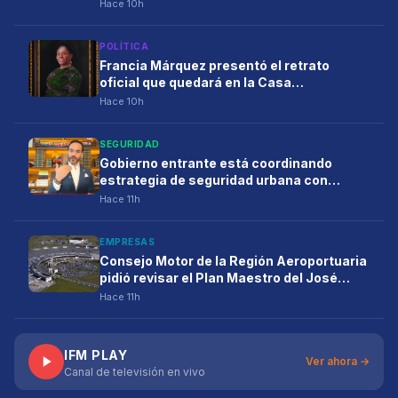
energética del país
Hace 10h
POLÍTICA
Francia Márquez presentó el retrato
oficial que quedará en la Casa
Vicepresidencial al cierre de su mandato
Hace 10h
SEGURIDAD
Gobierno entrante está coordinando
estrategia de seguridad urbana con
alcaldes de las principales ciudades
Hace 11h
EMPRESAS
Consejo Motor de la Región Aeroportuaria
pidió revisar el Plan Maestro del José
María Córdova y reclamó una visión
Hace 11h
integral para la infraestructura aérea del
país
IFM PLAY
Ver ahora →
Canal de televisión en vivo