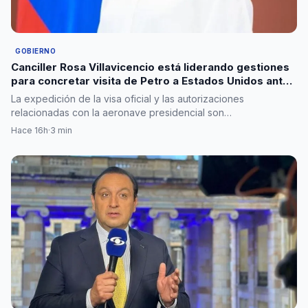
GOBIERNO
Canciller Rosa Villavicencio está liderando gestiones
para concretar visita de Petro a Estados Unidos antes
de salir del poder
La expedición de la visa oficial y las autorizaciones
relacionadas con la aeronave presidencial son…
Hace 16h
·
3 min