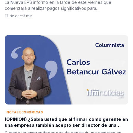
de salud
La Nueva EPS informó en la tarde de este viernes que
comenzará a realizar pagos significativos para…
17 de ene
·
3 min
NOTAS ECONÓMICAS
(OPINIÓN) ¿Sabía usted que al firmar como gerente en
una empresa también aceptó ser director de una
ONG, recaudador de impuestos y banquero de alto
Cuando un emprendedor decide constituir una empresa en