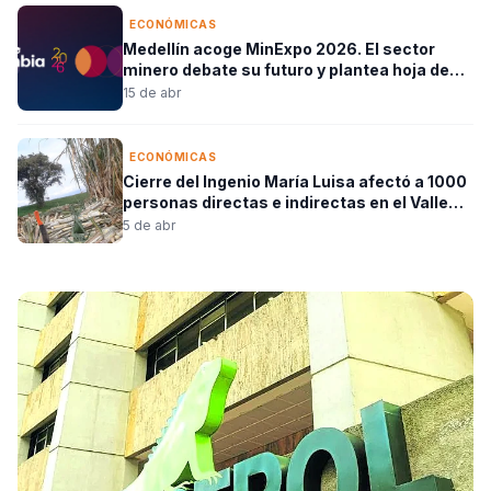
ECONÓMICAS
Medellín acoge MinExpo 2026. El sector
minero debate su futuro y plantea hoja de
ruta para el país
15 de abr
ECONÓMICAS
Cierre del Ingenio María Luisa afectó a 1000
personas directas e indirectas en el Valle
del Cauca
5 de abr