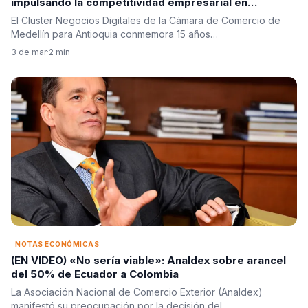
impulsando la competitividad empresarial en
Antioquia
El Cluster Negocios Digitales de la Cámara de Comercio de
Medellín para Antioquia conmemora 15 años…
3 de mar
·
2 min
NOTAS ECONÓMICAS
(EN VIDEO) «No sería viable»: Analdex sobre arancel
del 50% de Ecuador a Colombia
La Asociación Nacional de Comercio Exterior (Analdex)
manifestó su preocupación por la decisión del…