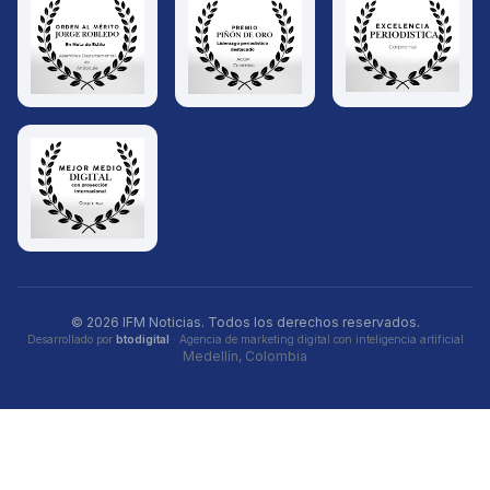
© 2026 IFM Noticias. Todos los derechos reservados.
Desarrollado por
btodigital
· Agencia de marketing digital con inteligencia artificial
Medellín, Colombia