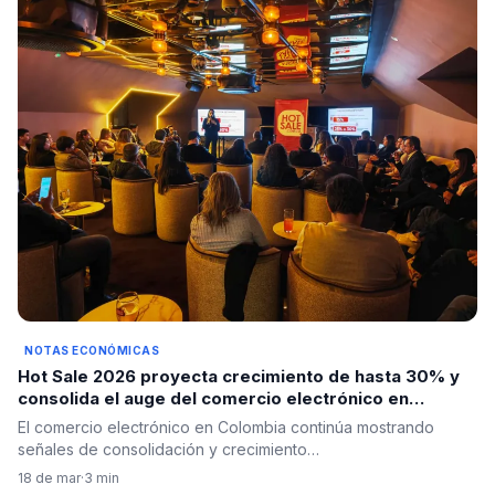
NOTAS ECONÓMICAS
Hot Sale 2026 proyecta crecimiento de hasta 30% y
consolida el auge del comercio electrónico en
Colombia
El comercio electrónico en Colombia continúa mostrando
señales de consolidación y crecimiento…
18 de mar
·
3 min