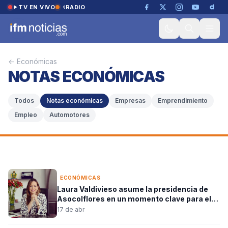
Saltar al contenido
TV EN VIVO
RADIO
← Económicas
NOTAS ECONÓMICAS
ECONÓMICAS
Economía colombiana crecería más
Todos
Notas económicas
Empresas
Emprendimiento
que América Latina en 2026,
Empleo
Automotores
aunque con riesgos
IFMNOTICIAS-10
18 de abr
3 min lectura
ECONÓMICAS
Laura Valdivieso asume la presidencia de
Asocolflores en un momento clave para el
sector exportador
17 de abr