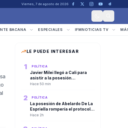
Viernes, 7 de agosto de 2026
NTE BACANA
ESPECIALES
IFMNOTICIAS TV
MÁ
LE PUEDE INTERESAR
1
POLÍTICA
Javier Milei llegó a Cali para
esa
asistir a la posesión
presidencial de Abelardo De La
go
Hace 50 min
Espriella
al
2
POLÍTICA
La posesión de Abelardo De La
Espriella rompería el protocolo
tradicional. El discurso
Hace 2h
presidencial sería ante las
Fuerzas Militares, no ante el