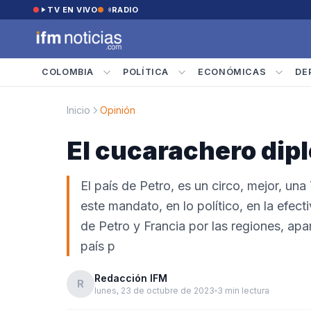
Saltar al contenido
TV EN VIVO
RADIO
COLOMBIA
POLÍTICA
ECONÓMICAS
DE
Inicio
Opinión
El cucarachero dip
El país de Petro, es un circo, mejor, un
este mandato, en lo político, en la efec
de Petro y Francia por las regiones, apa
país p
Redacción IFM
R
lunes, 23 de octubre de 2023
3 min lectura