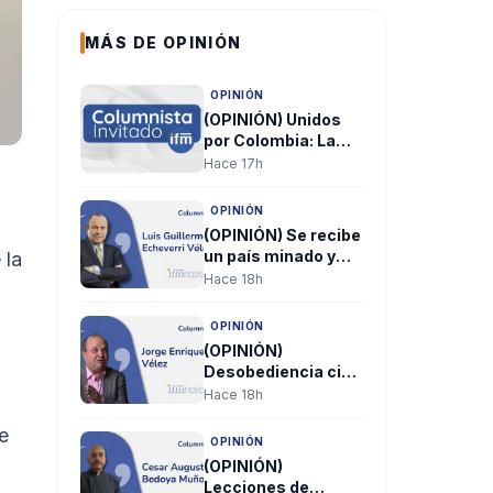
MÁS DE OPINIÓN
OPINIÓN
(OPINIÓN) Unidos
por Colombia: La
libertad se defiende
Hace 17h
construyendo, no
dividiendo. Por:
OPINIÓN
Dyna María Ochoa
(OPINIÓN) Se recibe
un país minado y
 la
lleno de cargas
Hace 18h
implosivas. Por:
Luis Guillermo
OPINIÓN
Echeverri Vélez
(OPINIÓN)
Desobediencia civil
en manos sucias.
Hace 18h
Por: Jorge Enrique
e
Vélez
OPINIÓN
(OPINIÓN)
Lecciones de