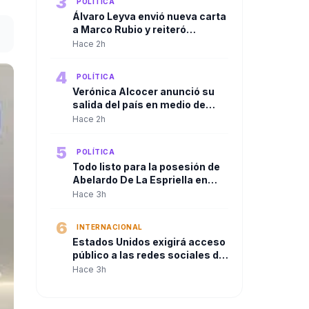
3
POLÍTICA
Congreso.
Álvaro Leyva envió nueva carta
a Marco Rubio y reiteró
denuncias contra Gustavo
Hace 2h
Petro ante autoridades de
Estados Unidos
4
POLÍTICA
Verónica Alcocer anunció su
salida del país en medio de
investigaciones preliminares,
Hace 2h
a un día del cambio de
gobierno. La pregunta es:
5
POLÍTICA
¿también se irá Petro?
Todo listo para la posesión de
Abelardo De La Espriella en
Cali
Hace 3h
6
INTERNACIONAL
Estados Unidos exigirá acceso
público a las redes sociales de
quienes soliciten visa
Hace 3h