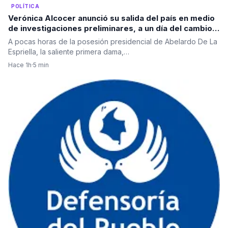
POLÍTICA
Verónica Alcocer anunció su salida del país en medio
de investigaciones preliminares, a un día del cambio
de gobierno. La pregunta es: ¿también se irá Petro?
A pocas horas de la posesión presidencial de Abelardo De La
Espriella, la saliente primera dama,…
Hace 1h
·
5 min