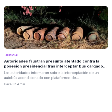
JUDICIAL
Autoridades frustran presunto atentado contra la
posesión presidencial tras interceptar bus cargado
con explosivos en el Cauca
Las autoridades informaron sobre la interceptación de un
autobús acondicionado con plataformas de…
Hace 8h
·
4 min