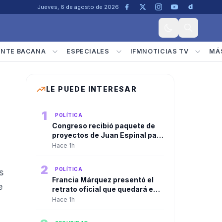
Jueves, 6 de agosto de 2026
ENTE BACANA
ESPECIALES
IFMNOTICIAS TV
MÁ
LE PUEDE INTERESAR
1
POLÍTICA
Congreso recibió paquete de
proyectos de Juan Espinal para
blindar la seguridad energética
Hace 1h
del país
2
POLÍTICA
s
Francia Márquez presentó el
e
retrato oficial que quedará en
la Casa Vicepresidencial al
Hace 1h
cierre de su mandato