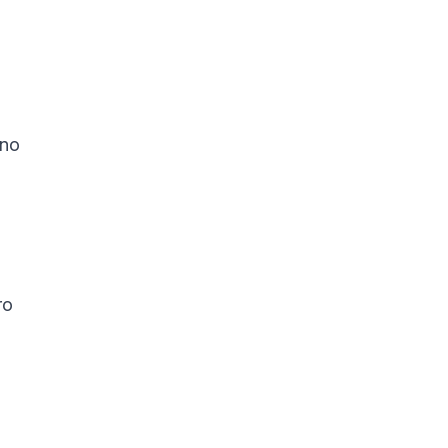
 no
ro