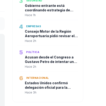
3
SEGURIDAD
Gobierno entrante está
coordinando estrategia de
seguridad urbana con alcaldes
Hace 1h
de las principales ciudades
4
EMPRESAS
Consejo Motor de la Región
Aeroportuaria pidió revisar el
Plan Maestro del José María
Hace 2h
Córdova y reclamó una visión
integral para la infraestructura
5
POLÍTICA
aérea del país
Acusan desde el Congreso a
Gustavo Petro de intentar un
"Golpe de Estado" en contra de
Hace 2h
Abelardo de la Espriella a solo
dos días de su posesión.
6
INTERNACIONAL
Estados Unidos confirmó
delegación oficial para la
posesión de Abelardo De La
Hace 3h
Espriella en Cali