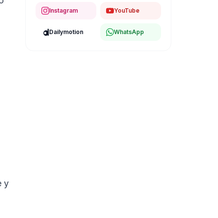
o
Instagram
YouTube
Dailymotion
WhatsApp
e y