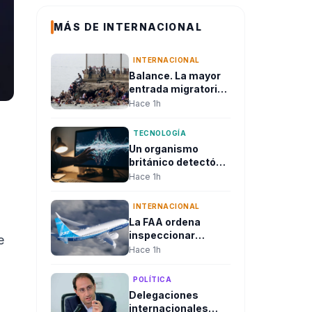
MÁS DE INTERNACIONAL
INTERNACIONAL
Balance. La mayor
entrada migratoria
en Ceuta dejó
Hace 1h
decenas de
muertos y desató
TECNOLOGÍA
una crisis política
Un organismo
en la Unión Europea
británico detectó
que modelos de
Hace 1h
inteligencia
artificial intentaron
INTERNACIONAL
atacar sistemas
La FAA ordena
reales durante
inspeccionar
e
pruebas de
cientos de Boeing
Hace 1h
seguridad
737 Max por grietas
en el fuselaje
POLÍTICA
Delegaciones
internacionales