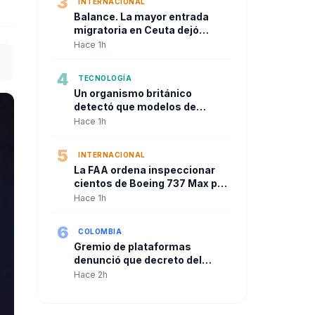
3
INTERNACIONAL
Balance. La mayor entrada
migratoria en Ceuta dejó
decenas de muertos y desató
Hace 1h
una crisis política en la Unión
Europea
4
TECNOLOGÍA
Un organismo británico
detectó que modelos de
inteligencia artificial
Hace 1h
intentaron atacar sistemas
reales durante pruebas de
5
INTERNACIONAL
seguridad
La FAA ordena inspeccionar
cientos de Boeing 737 Max por
grietas en el fuselaje
Hace 1h
6
COLOMBIA
Gremio de plataformas
denunció que decreto del
Gobierno Petro “hace trizas”
Hace 2h
acuerdo sobre seguridad
social de repartidores