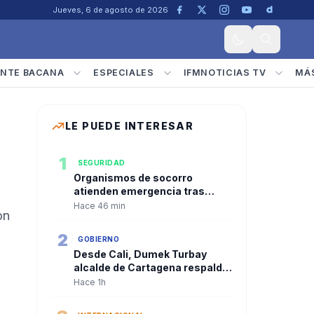
Jueves, 6 de agosto de 2026
NTE BACANA
ESPECIALES
IFMNOTICIAS TV
MÁ
LE PUEDE INTERESAR
1
SEGURIDAD
Organismos de socorro
atienden emergencia tras
explosión en una mina de
Hace 46 min
on
Marmato
2
GOBIERNO
Desde Cali, Dumek Turbay
alcalde de Cartagena respaldó
la descentralización durante la
Hace 1h
posesión presidencial