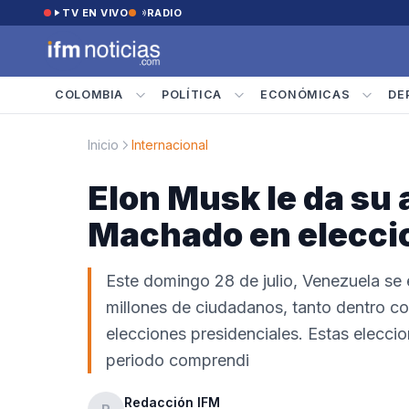
Saltar al contenido
TV EN VIVO
RADIO
COLOMBIA
POLÍTICA
ECONÓMICAS
DE
Inicio
Internacional
Elon Musk le da su 
Machado en elecci
Este domingo 28 de julio, Venezuela se e
millones de ciudadanos, tanto dentro co
elecciones presidenciales. Estas elecci
periodo comprendi
Redacción IFM