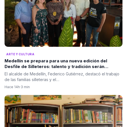
ARTE Y CULTURA
Medellín se prepara para una nueva edición del
Desfile de Silleteros: talento y tradición serán
protagonistas
El alcalde de Medellín, Federico Gutiérrez, destacó el trabajo
de las familias silleteras y el…
Hace 14h
·
3 min