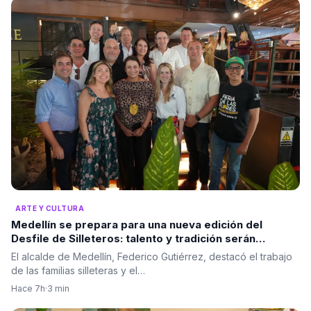
ARTE Y CULTURA
Medellín se prepara para una nueva edición del
Desfile de Silleteros: talento y tradición serán
protagonistas
El alcalde de Medellín, Federico Gutiérrez, destacó el trabajo
de las familias silleteras y el…
Hace 7h
·
3 min