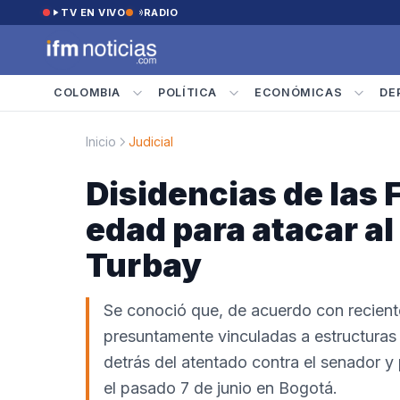
Saltar al contenido
TV EN VIVO
RADIO
COLOMBIA
POLÍTICA
ECONÓMICAS
DE
Inicio
Judicial
Disidencias de las
edad para atacar al
Turbay
Se conoció que, de acuerdo con reciente
presuntamente vinculadas a estructuras
detrás del atentado contra el senador y
el pasado 7 de junio en Bogotá.