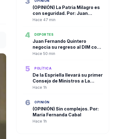
3
OPINIÓN
(OPINIÓN) La Patria Milagro es
con seguridad. Por: Juan
Espinal
Hace 47 min
4
DEPORTES
Juan Fernando Quintero
negocia su regreso al DIM con
una condición que sorprende
Hace 50 min
5
POLÍTICA
De la Espriella llevará su primer
Consejo de Ministros a La
Guajira el jueves 13 de agosto
Hace 1h
6
OPINIÓN
(OPINIÓN) Sin complejos. Por:
María Fernanda Cabal
Hace 1h