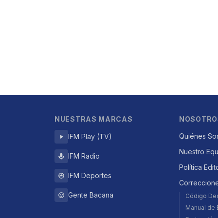
NUESTRAS MARCAS
NOSOTRO
Quiénes So
IFM Play (TV)
Nuestro Eq
IFM Radio
Política Edit
IFM Deportes
Correccion
Gente Bacana
Código De
Manual de E