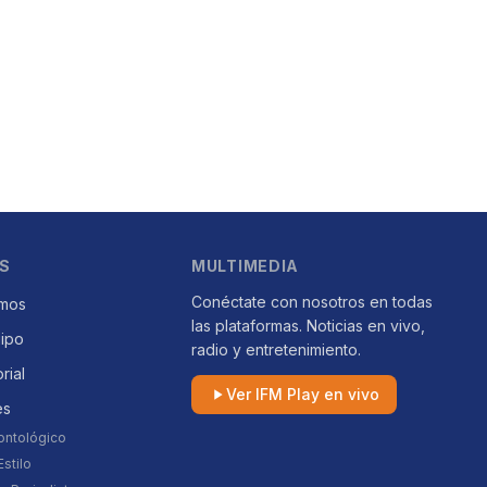
S
MULTIMEDIA
Conéctate con nosotros en todas
mos
las plataformas. Noticias en vivo,
uipo
radio y entretenimiento.
orial
Ver IFM Play en vivo
es
ontológico
stilo