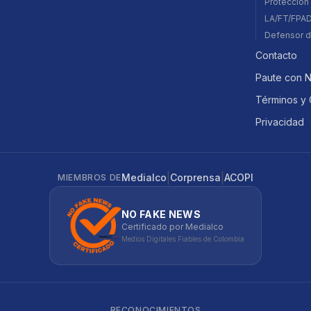
Protección 
LA/FT/FPA
Defensor d
Contacto
Paute con 
Términos y 
Privacidad
|
|
Medialco
Corprensa
ACOPI
MIEMBROS DE
NO FAKE NEWS
Certificado por Medialco
Medios Digitales Fiables de Colombia
RECONOCIMIENTOS