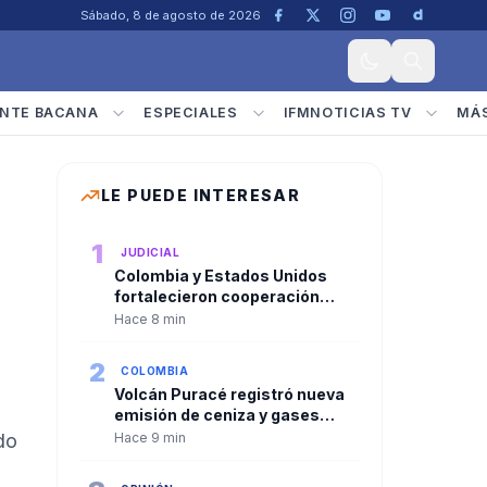
Sábado, 8 de agosto de 2026
NTE BACANA
ESPECIALES
IFMNOTICIAS TV
MÁ
LE PUEDE INTERESAR
1
JUDICIAL
Colombia y Estados Unidos
fortalecieron cooperación
judicial durante jornada de
Hace 8 min
posesión presidencial
2
COLOMBIA
Volcán Puracé registró nueva
emisión de ceniza y gases
mientras permanece en alerta
do
Hace 9 min
naranja