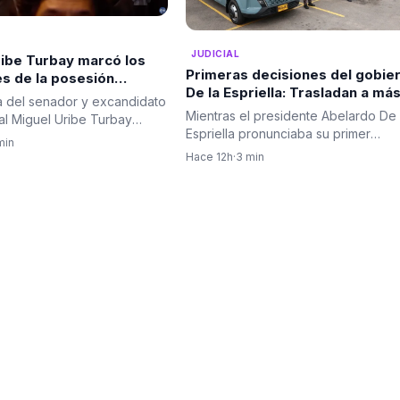
JUDICIAL
ribe Turbay marcó los
Primeras decisiones del gobie
s de la posesión
De la Espriella: Trasladan a má
ial de Abelardo De la
 del senador y excandidato
de 100 cabecillas criminales a
Mientras el presidente Abelardo De 
al Miguel Uribe Turbay
cárceles de máxima seguridad
Espriella pronunciaba su primer
ugar central…
min
discurso como jefe de Estado…
Hace 12h
·
3 min