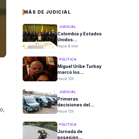
MÁS DE JUDICIAL
JUDICIAL
Colombia y Estados
Unidos
fortalecieron
Hace 8 min
cooperación judicial
durante jornada de
POLÍTICA
posesión
Miguel Uribe Turbay
presidencial
marcó los
homenajes de la
Hace 12h
s
posesión
presidencial de
JUDICIAL
Abelardo De la
Primeras
Espriella
decisiones del
o,
gobierno De la
Hace 12h
Espriella: Trasladan
a más de 100
POLÍTICA
cabecillas
Jornada de
criminales a
posesión