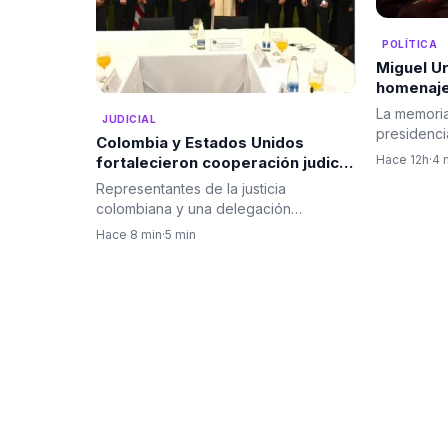
POLÍTICA
Miguel U
homenaje
presidenc
La memoria
JUDICIAL
Espriella
presidenci
Colombia y Estados Unidos
ocupó un l
Hace 12h
·
4 
fortalecieron cooperación judicial
durante jornada de posesión
Representantes de la justicia
presidencial
colombiana y una delegación
presidencial de Estados Unidos el
Hace 8 min
·
5 min
pasado…