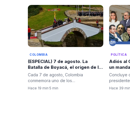
POLÍTICA
COLOMBIA
Adiós al 
(ESPECIAL) 7 de agosto. La
un manda
Batalla de Boyacá, el origen de la
polarizac
independencia y la fecha que
Concluye o
Cada 7 de agosto, Colombia
cuestion
marca cada cambio de gobierno
presidente
conmemora uno de los
en Colombia
periodo d
acontecimientos más trascendentales
Hace 39 mi
Hace 19 min
·
5 min
de su historia:…