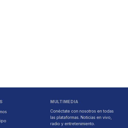
S
MULTIMEDIA
Conéctate con nosotros en todas
mos
las plataformas. Noticias en vivo,
uipo
radio y entretenimiento.