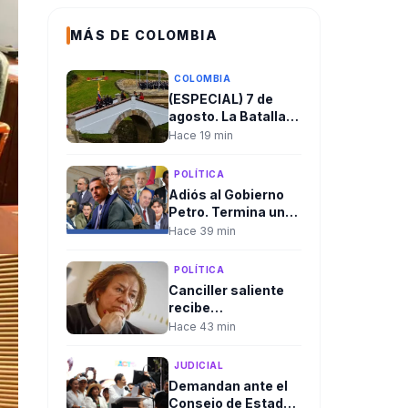
MÁS DE COLOMBIA
COLOMBIA
(ESPECIAL) 7 de
agosto. La Batalla
de Boyacá, el origen
Hace 19 min
de la independencia
y la fecha que
POLÍTICA
marca cada cambio
Adiós al Gobierno
de gobierno en
Petro. Termina un
Colombia
mandato marcado
Hace 39 min
por la polarización y
los
POLÍTICA
cuestionamientos
Canciller saliente
recibe
delegaciones en
Hace 43 min
Cali en medio del
rechazo de algunas
JUDICIAL
que ha llevado a
Demandan ante el
cambios en el
Consejo de Estado