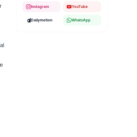
r
Instagram
YouTube
Dailymotion
WhatsApp
al
de