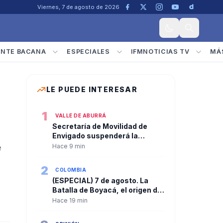
Viernes, 7 de agosto de 2026
ENTE BACANA
ESPECIALES
IFMNOTICIAS TV
MÁ
LE PUEDE INTERESAR
1
VALLE DE ABURRÁ
Secretaría de Movilidad de
Envigado suspenderá la
atención al público mañana
e
Hace 9 min
sábado 8 de agosto
2
COLOMBIA
(ESPECIAL) 7 de agosto. La
Batalla de Boyacá, el origen de
la independencia y la fecha que
Hace 19 min
marca cada cambio de
gobierno en Colombia