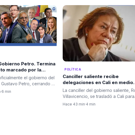
Gobierno Petro. Termina
to marcado por la
POLÍTICA
ión y los
Canciller saliente recibe
ficialmente el gobierno del
amientos
delegaciones en Cali en medio
 Gustavo Petro, cerrando un
del rechazo de algunas que ha
e cuatro años…
La canciller del gobierno saliente, 
n
·
6 min
llevado a cambios en el protoc
Villavicencio, se trasladó a Cali para
diplomático
encabezar el…
Hace 43 min
·
4 min