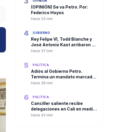
3
OPINIÓN
(OPINIÓN) Se va Petro. Por:
Federico Hoyos
Hace 33 min
4
GOBIERNO
Rey Felipe VI, Todd Blanche y
José Antonio Kast arribaron a
Cali para la ceremonia
Hace 37 min
presidencial
5
POLÍTICA
Adiós al Gobierno Petro.
Termina un mandato marcado
por la polarización y los
Hace 39 min
cuestionamientos
6
POLÍTICA
Canciller saliente recibe
delegaciones en Cali en medio
del rechazo de algunas que ha
Hace 43 min
llevado a cambios en el
protocolo diplomático