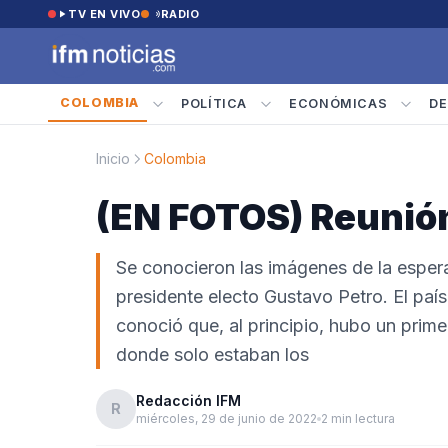
Saltar al contenido
TV EN VIVO
RADIO
COLOMBIA
POLÍTICA
ECONÓMICAS
DE
Inicio
Colombia
(EN FOTOS) Reunión
Se conocieron las imágenes de la espera
presidente electo Gustavo Petro. El país
conoció que, al principio, hubo un prime
donde solo estaban los
Redacción IFM
R
miércoles, 29 de junio de 2022
2 min lectura