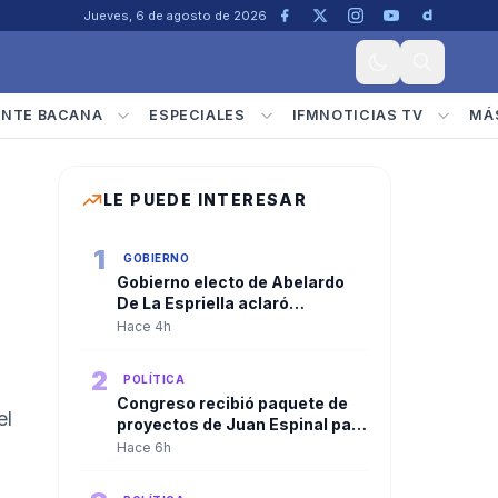
Jueves, 6 de agosto de 2026
ENTE BACANA
ESPECIALES
IFMNOTICIAS TV
MÁ
LE PUEDE INTERESAR
1
GOBIERNO
Gobierno electo de Abelardo
De La Espriella aclaró
convocatoria a diplomáticos
Hace 4h
para su posesión y negó
criterios políticos
2
POLÍTICA
Congreso recibió paquete de
el
proyectos de Juan Espinal para
blindar la seguridad energética
Hace 6h
del país