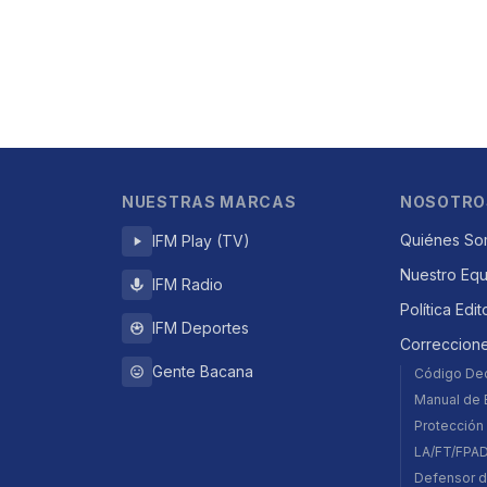
NUESTRAS MARCAS
NOSOTRO
Quiénes So
IFM Play (TV)
Nuestro Eq
IFM Radio
Política Edit
IFM Deportes
Correccion
Gente Bacana
Código De
Manual de E
Protección 
LA/FT/FPA
Defensor d