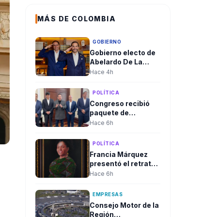
MÁS DE COLOMBIA
GOBIERNO
Gobierno electo de
Abelardo De La
Espriella aclaró
Hace 4h
convocatoria a
diplomáticos para
POLÍTICA
su posesión y negó
Congreso recibió
criterios políticos
paquete de
proyectos de Juan
Hace 6h
Espinal para blindar
la seguridad
POLÍTICA
energética del país
Francia Márquez
presentó el retrato
oficial que quedará
Hace 6h
en la Casa
Vicepresidencial al
EMPRESAS
cierre de su
Consejo Motor de la
mandato
Región