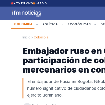
Saltar al contenido
TV EN VIVO
RADIO
COLOMBIA
POLÍTICA
ECONÓMICAS
DE
Inicio
Colombia
Embajador ruso en
participación de c
mercenarios en con
El embajador de Rusia en Bogotá, Nikol
número significativo de ciudadanos co
ejército ucraniano.