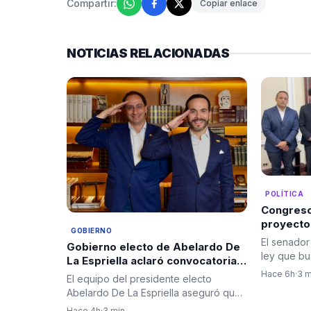
Compartir:
Copiar enlace
NOTICIAS RELACIONADAS
POLÍTICA
Congreso
proyecto
GOBIERNO
blindar l
El senador
Gobierno electo de Abelardo De
del país
ley que bu
La Espriella aclaró convocatoria a
abastecim
diplomáticos para su posesión y
Hace 6h
·
3 m
El equipo del presidente electo
negó criterios políticos
Abelardo De La Espriella aseguró que
la invitación al cuerpo…
Hace 4h
·
3 min