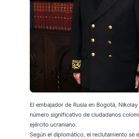
El embajador de Rusia en Bogotá, Nikolay 
número significativo de ciudadanos colom
ejército ucraniano.
Según el diplomático, el reclutamiento se 