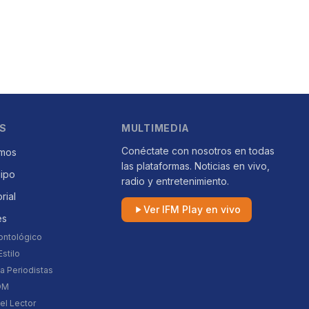
S
MULTIMEDIA
Conéctate con nosotros en todas
mos
las plataformas. Noticias en vivo,
uipo
radio y entretenimiento.
orial
Ver IFM Play en vivo
es
ontológico
stilo
a Periodistas
DM
el Lector