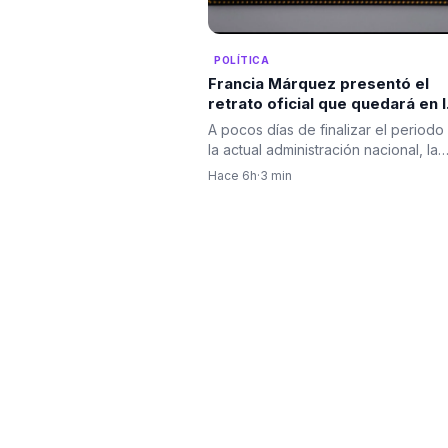
POLÍTICA
Francia Márquez presentó el
retrato oficial que quedará en l
Casa Vicepresidencial al cierre
A pocos días de finalizar el periodo
de su mandato
la actual administración nacional, la
vicepresidenta…
Hace 6h
·
3 min