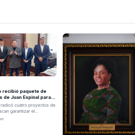
 recibió paquete de
s de Juan Espinal para
a seguridad energética
 radicó cuatro proyectos de
scan garantizar el
iento, promover una…
in