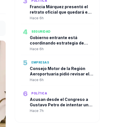
3
POLÍTICA
Francia Márquez presentó el
retrato oficial que quedará en
la Casa Vicepresidencial al
Hace 6h
cierre de su mandato
4
SEGURIDAD
Gobierno entrante está
coordinando estrategia de
seguridad urbana con alcaldes
Hace 6h
de las principales ciudades
5
EMPRESAS
Consejo Motor de la Región
Aeroportuaria pidió revisar el
Plan Maestro del José María
Hace 6h
Córdova y reclamó una visión
integral para la infraestructura
6
POLÍTICA
aérea del país
Acusan desde el Congreso a
Gustavo Petro de intentar un
"Golpe de Estado" en contra de
Hace 7h
Abelardo de la Espriella a solo
dos días de su posesión.