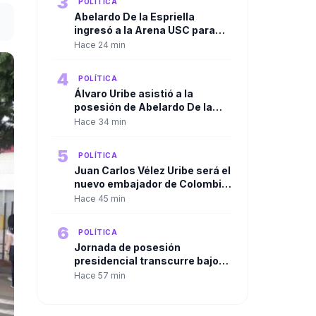
3
POLÍTICA
Abelardo De la Espriella
ingresó a la Arena USC para
iniciar la ceremonia de
Hace 24 min
posesión presidencial en Cali
4
POLÍTICA
Álvaro Uribe asistió a la
posesión de Abelardo De la
Espriella y despejó las dudas
Hace 34 min
sobre su presencia en Cali
5
POLÍTICA
Juan Carlos Vélez Uribe será el
nuevo embajador de Colombia
en Ecuador por designación del
Hace 45 min
presidente Abelardo De la
Espriella
6
POLÍTICA
Jornada de posesión
presidencial transcurre bajo
máxima alerta por hechos de
Hace 57 min
violencia en varias regiones del
país, ninguno en el Valle.