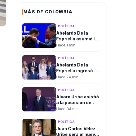
MÁS DE COLOMBIA
POLÍTICA
Abelardo De la
Espriella asumió la
Presidencia de
Hace 1 min
Colombia y José
Manuel Restrepo se
POLÍTICA
posesionó como
Abelardo De la
vicepresidente
Espriella ingresó a
la Arena USC para
Hace 24 min
iniciar la ceremonia
de posesión
POLÍTICA
presidencial en Cali
Álvaro Uribe asistió
a la posesión de
Abelardo De la
Hace 34 min
Espriella y despejó
las dudas sobre su
POLÍTICA
presencia en Cali
Juan Carlos Vélez
Uribe será el nuevo