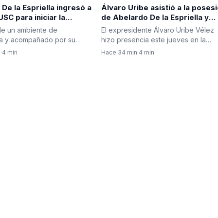
De la Espriella ingresó a
Álvaro Uribe asistió a la poses
USC para iniciar la
de Abelardo De la Espriella y
a de posesión
despejó las dudas sobre su
de un ambiente de
El expresidente Álvaro Uribe Vélez
ial en Cali
presencia en Cali
va y acompañado por su
hizo presencia este jueves en la
a Lucía Pineda, el
ceremonia de posesión…
n
·
4 min
Hace 34 min
·
4 min
e…