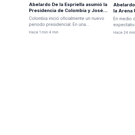
Abelardo De la Espriella asumió la
Abelardo 
Presidencia de Colombia y José
la Arena 
Manuel Restrepo se posesionó
ceremoni
Colombia inició oficialmente un nuevo
En medio 
como vicepresidente
presidenc
periodo presidencial. En una
expectati
ceremonia solemne realizada en…
esposa, An
Hace 1 min
·
4 min
Hace 24 mi
president