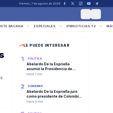
Viernes, 7 de agosto de 2026
ENTE BACANA
ESPECIALES
IFMNOTICIAS TV
MÁ
LE PUEDE INTERESAR
s
1
POLÍTICA
Abelardo De la Espriella
asumió la Presidencia de
Colombia y José Manuel
Hace 1 min
us
Restrepo se posesionó como
vicepresidente
2
GOBIERNO
Abelardo De la Espriella juró
como presidente de Colombia
y recibió la banda presidencial
Hace 9 min