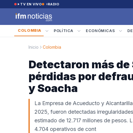
Saltar al contenido
TV EN VIVO
RADIO
COLOMBIA
POLÍTICA
ECONÓMICAS
DE
Inicio
Colombia
Detectaron más de 
pérdidas por defra
y Soacha
La Empresa de Acueducto y Alcantarilla
2025, fueron detectadas irregularidades 
estimado de 12.717 millones de pesos. La
4.704 operativos de cont