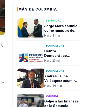
MÁS DE COLOMBIA
SEGURIDAD
Jorge Mora asumió
como ministro de
Defensa y prometió
Hace 8 min
recuperar la
seguridad en
5,
ECONÓMICAS
Colombia
Centro
Democrático
cuestionó el
Hace 25 min
Presupuesto 2027 y
advirtió riesgos
ECONÓMICAS
fiscales por más de
Andrés Felipe
30 billones
Velásquez asumiría
de
la dirección de la
Hace 36 min
DIAN
JUDICIAL
Golpe a las finanzas
de la Segunda