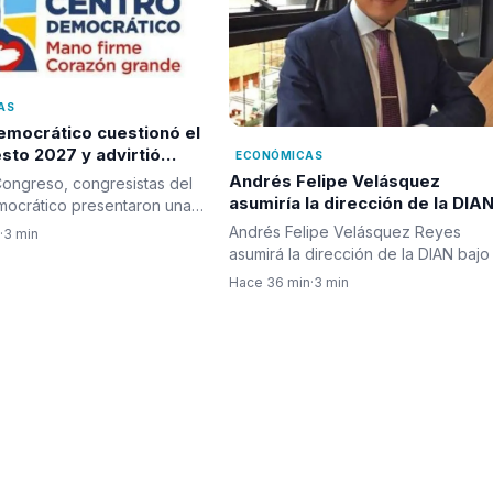
AS
emocrático cuestionó el
sto 2027 y advirtió
ECONÓMICAS
iscales por más de 30
Andrés Felipe Velásquez
ongreso, congresistas del
asumiría la dirección de la DIA
mocrático presentaron una
n en la que piden…
Andrés Felipe Velásquez Reyes
·
3 min
asumirá la dirección de la DIAN bajo 
administración del presidente…
Hace 36 min
·
3 min