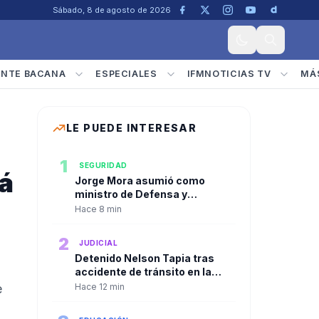
Sábado, 8 de agosto de 2026
ENTE BACANA
ESPECIALES
IFMNOTICIAS TV
MÁ
LE PUEDE INTERESAR
1
SEGURIDAD
á
Jorge Mora asumió como
ministro de Defensa y
prometió recuperar la
Hace 8 min
seguridad en Colombia
2
JUDICIAL
Detenido Nelson Tapia tras
accidente de tránsito en la
Ruta 5 Sur de Chile
e
Hace 12 min