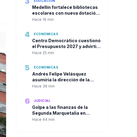
3
EDUCACIÓN
Medellín fortalece bibliotecas
escolares con nueva dotación
para 159 instituciones
Hace 16 min
4
ECONÓMICAS
Centro Democrático cuestionó
el Presupuesto 2027 y advirtió
riesgos fiscales por más de 30
Hace 25 min
billones
5
ECONÓMICAS
Andrés Felipe Velásquez
asumiría la dirección de la
DIAN
Hace 36 min
6
JUDICIAL
Golpe a las finanzas de la
Segunda Marquetalia en
Caquetá. Ejército reporta
Hace 44 min
neutralización de alias ‘Alexis
Perdomo’