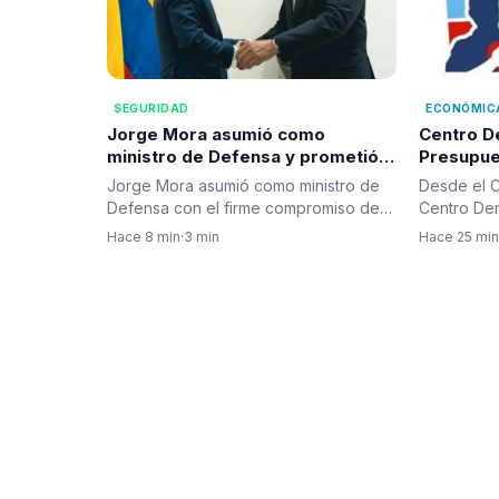
SEGURIDAD
ECONÓMIC
Jorge Mora asumió como
Centro D
ministro de Defensa y prometió
Presupue
recuperar la seguridad en
riesgos f
Jorge Mora asumió como ministro de
Desde el C
Colombia
billones
Defensa con el firme compromiso de
Centro De
fortalecer la Fuerza Pública…
proposició
Hace 8 min
·
3 min
Hace 25 min