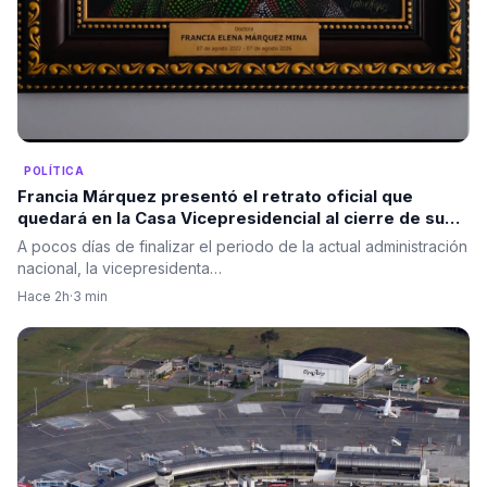
POLÍTICA
Francia Márquez presentó el retrato oficial que
quedará en la Casa Vicepresidencial al cierre de su
mandato
A pocos días de finalizar el periodo de la actual administración
nacional, la vicepresidenta…
Hace 2h
·
3 min