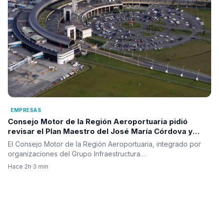
EMPRESAS
Consejo Motor de la Región Aeroportuaria pidió
revisar el Plan Maestro del José María Córdova y
reclamó una visión integral para la infraestructura
El Consejo Motor de la Región Aeroportuaria, integrado por
aérea del país
organizaciones del Grupo Infraestructura…
Hace 2h
·
3 min