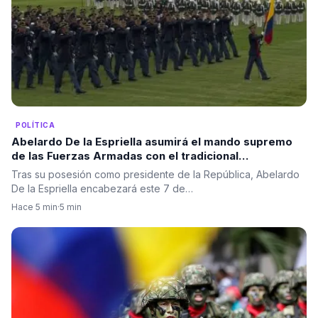
POLÍTICA
Abelardo De la Espriella asumirá el mando supremo
de las Fuerzas Armadas con el tradicional
“reconocimiento de tropas” en el Batallón Pichincha
Tras su posesión como presidente de la República, Abelardo
en el Día del Ejército.
De la Espriella encabezará este 7 de…
Hace 5 min
·
5 min