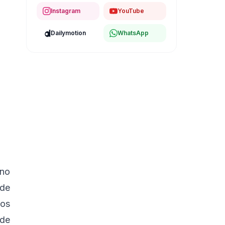
Instagram
YouTube
Dailymotion
WhatsApp
uno
 de
los
 de