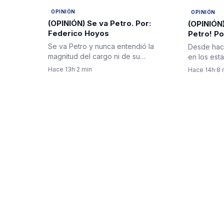
OPINIÓN
OPINIÓN
(OPINIÓN) Se va Petro. Por:
(OPINIÓN)
Federico Hoyos
Petro! P
Se va Petro y nunca entendió la
Desde hac
magnitud del cargo ni de su
en los est
responsabilidad con Colombia, no
del públic
Hace 13h
·
2 min
Hace 14h
·
8 
con…