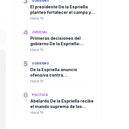
3
GOBIERNO
El presidente De la Espriella
planteó fortalecer el campo y
ampliar la presencia del Estado
Hace 1h
en las regiones
4
JUDICIAL
Primeras decisiones del
gobierno De la Espriella:
Trasladan a más de 100
Hace 1h
cabecillas criminales a
cárceles de máxima seguridad
5
GOBIERNO
De la Espriella anunció
ofensiva contra
organizaciones criminales y
Hace 1h
defendió independencia de
poderes
6
POLÍTICA
Abelardo De la Espriella recibe
el mando supremo de las
Fuerzas Militares en solemne
Hace 1h
ceremonia de reconocimiento
de tropas