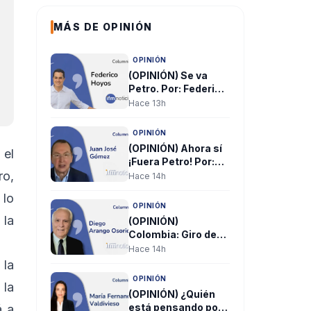
MÁS DE OPINIÓN
OPINIÓN
(OPINIÓN) Se va
Petro. Por: Federico
Hoyos
Hace 13h
OPINIÓN
(OPINIÓN) Ahora sí
 el
¡Fuera Petro! Por:
Por: Juan José
ro,
Hace 14h
Gómez
 lo
OPINIÓN
 la
(OPINIÓN)
Colombia: Giro de
180 grados. Por:
Hace 14h
Diego Arango O
 la
OPINIÓN
 la
(OPINIÓN) ¿Quién
está pensando por
á a