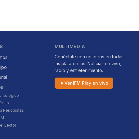
S
MULTIMEDIA
Conéctate con nosotros en todas
mos
las plataformas. Noticias en vivo,
uipo
radio y entretenimiento.
orial
Ver IFM Play en vivo
es
ontológico
stilo
a Periodistas
DM
el Lector