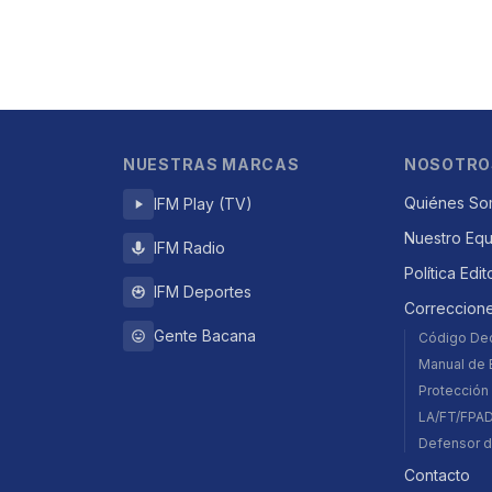
NUESTRAS MARCAS
NOSOTRO
Quiénes So
IFM Play (TV)
Nuestro Eq
IFM Radio
Política Edit
IFM Deportes
Correccion
Gente Bacana
Código De
Manual de E
Protección 
LA/FT/FPA
Defensor d
Contacto