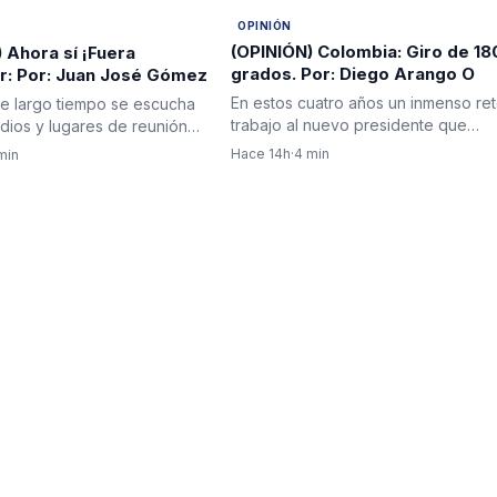
OPINIÓN
(OPINIÓN) Colombia: Giro de 18
 Ahora sí ¡Fuera
grados. Por: Diego Arango O
or: Por: Juan José Gómez
En estos cuatro años un inmenso ret
e largo tiempo se escucha
trabajo al nuevo presidente que
adios y lugares de reunión
afortunadamente es joven,…
o ese grito que…
Hace 14h
·
4 min
min