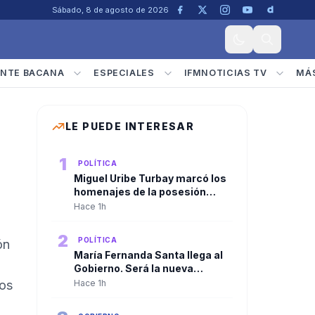
Sábado, 8 de agosto de 2026
NTE BACANA
ESPECIALES
IFMNOTICIAS TV
MÁ
LE PUEDE INTERESAR
1
POLÍTICA
Miguel Uribe Turbay marcó los
homenajes de la posesión
presidencial de Abelardo De la
Hace 1h
Espriella
2
POLÍTICA
ón
María Fernanda Santa llega al
Gobierno. Será la nueva
viceministra de
ios
Hace 1h
Infraestructura