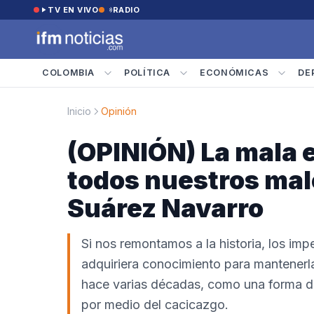
Saltar al contenido
TV EN VIVO
RADIO
COLOMBIA
POLÍTICA
ECONÓMICAS
DE
Inicio
Opinión
(OPINIÓN) La mala 
todos nuestros male
Suárez Navarro
Si nos remontamos a la historia, los im
adquiriera conocimiento para mantenerl
hace varias décadas, como una forma de m
por medio del cacicazgo.