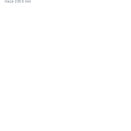
Hace 23h
·
5 min