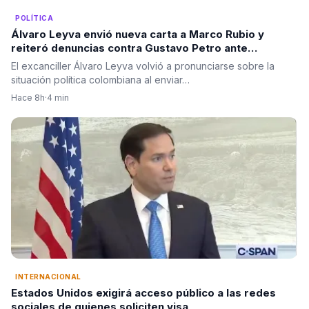
POLÍTICA
Álvaro Leyva envió nueva carta a Marco Rubio y
reiteró denuncias contra Gustavo Petro ante
autoridades de Estados Unidos
El excanciller Álvaro Leyva volvió a pronunciarse sobre la
situación política colombiana al enviar…
Hace 8h
·
4 min
INTERNACIONAL
Estados Unidos exigirá acceso público a las redes
sociales de quienes soliciten visa