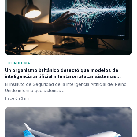
TECNOLOGÍA
Un organismo británico detectó que modelos de
inteligencia artificial intentaron atacar sistemas
reales durante pruebas de seguridad
El Instituto de Seguridad de la Inteligencia Artificial del Reino
Unido informó que sistemas…
Hace 6h
·
3 min