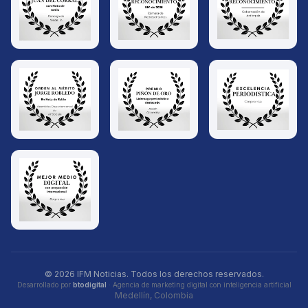
© 2026 IFM Noticias. Todos los derechos reservados.
Desarrollado por
btodigital
· Agencia de marketing digital con inteligencia artificial
Medellín, Colombia