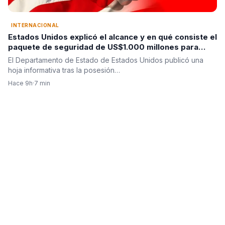
INTERNACIONAL
Estados Unidos explicó el alcance y en qué consiste el
paquete de seguridad de US$1.000 millones para
Colombia tras la posesión de Abelardo De La Espriella
El Departamento de Estado de Estados Unidos publicó una
hoja informativa tras la posesión…
Hace 9h
·
7 min