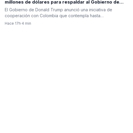
millones de dólares para respaldar al Gobierno de
Abelardo de la Espriella
El Gobierno de Donald Trump anunció una iniciativa de
cooperación con Colombia que contempla hasta…
Hace 17h
·
4 min