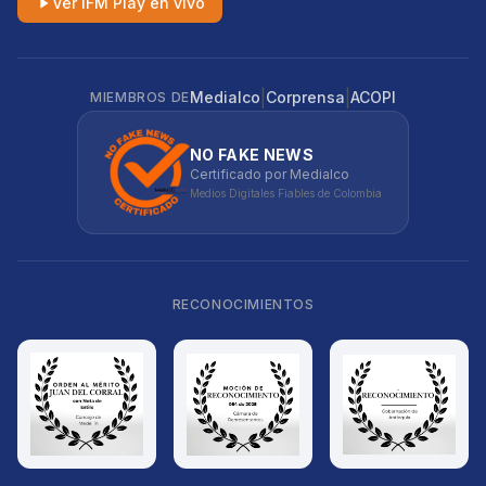
Ver IFM Play en vivo
|
|
Medialco
Corprensa
ACOPI
MIEMBROS DE
NO FAKE NEWS
Certificado por Medialco
Medios Digitales Fiables de Colombia
RECONOCIMIENTOS