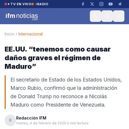
Saltar al contenido
TV EN VIVO
RADIO
Inicio
Internacional
EE.UU. “tenemos como causar
daños graves el régimen de
Maduro”
El secretario de Estado de los Estados Unidos,
Marco Rubio, confirmó que la administración
de Donald Trump no reconoce a Nicolás
Maduro como Presidente de Venezuela.
Redacción IFM
R
martes, 4 de febrero de 2025
2 min lectura