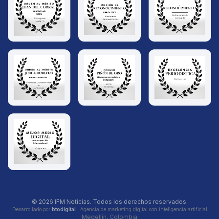
© 2026 IFM Noticias. Todos los derechos reservados.
Desarrollado por
btodigital
· Agencia de marketing digital con inteligencia artificial
Medellín, Colombia