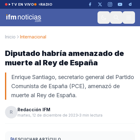
Saltar al contenido
TV EN VIVO
RADIO
Inicio
Internacional
Diputado habría amenazado de
muerte al Rey de España
Enrique Santiago, secretario general del Partido
Comunista de España (PCE), amenazó de
muerte al Rey de España.
Redacción IFM
R
martes, 12 de diciembre de 2023
3 min lectura
ESCUCHAR ARTÍCULO