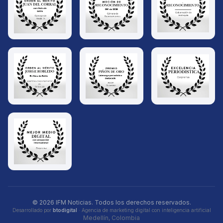
© 2026 IFM Noticias. Todos los derechos reservados.
Desarrollado por
btodigital
· Agencia de marketing digital con inteligencia artificial
Medellín, Colombia