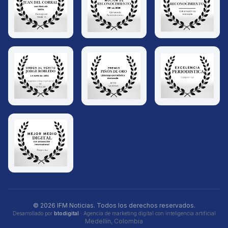
© 2026 IFM Noticias. Todos los derechos reservados.
Desarrollado por
btodigital
· Agencia de marketing digital con inteligencia artificial
Medellín, Colombia