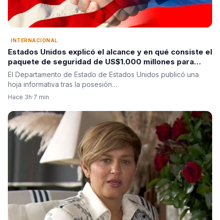
INTERNACIONAL
Estados Unidos explicó el alcance y en qué consiste el
paquete de seguridad de US$1.000 millones para
Colombia tras la posesión de Abelardo De La Espriella
El Departamento de Estado de Estados Unidos publicó una
hoja informativa tras la posesión…
Hace 3h
·
7 min