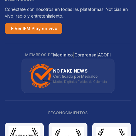
Conéctate con nosotros en todas las plataformas. Noticias en
vivo, radio y entretenimiento.
Ver IFM Play en vivo
|
|
Medialco
Corprensa
ACOPI
MIEMBROS DE
NO FAKE NEWS
Certificado por Medialco
Medios Digitales Fiables de Colombia
RECONOCIMIENTOS