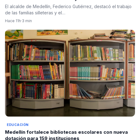
protagonistas
El alcalde de Medellín, Federico Gutiérrez, destacó el trabajo
de las familias silleteras y el…
Hace 11h
·
3 min
EDUCACIÓN
Medellín fortalece bibliotecas escolares con nueva
dotación para 159 instituciones