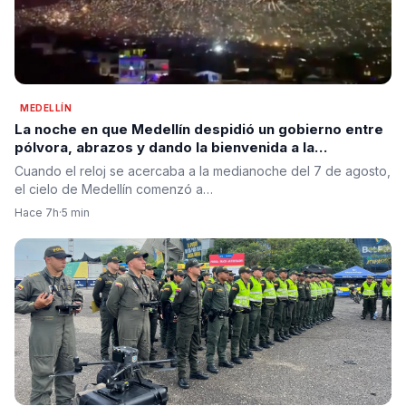
MEDELLÍN
La noche en que Medellín despidió un gobierno entre
pólvora, abrazos y dando la bienvenida a la
esperanza de cambio
Cuando el reloj se acercaba a la medianoche del 7 de agosto,
el cielo de Medellín comenzó a…
Hace 7h
·
5 min