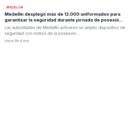
MEDELLÍN
Medellín desplegó más de 12.000 uniformados para
garantizar la seguridad durante jornada de posesión
presidencial en prevención
Las autoridades de Medellín activaron un amplio dispositivo de
seguridad con motivo de la posesión…
Hace 9h
·
4 min