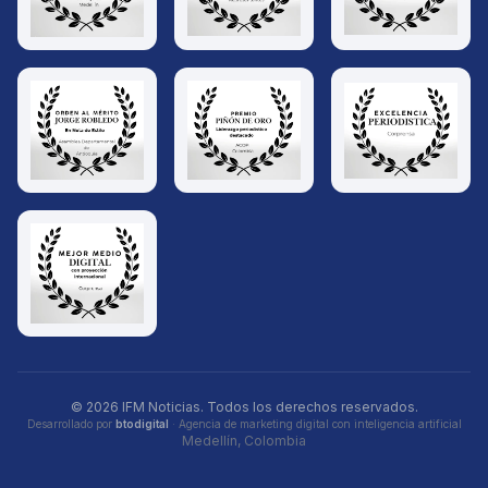
© 2026 IFM Noticias. Todos los derechos reservados.
Desarrollado por
btodigital
· Agencia de marketing digital con inteligencia artificial
Medellín, Colombia