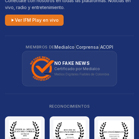
Conéctate con nosotros en todas las plataformas. Noticias en
vivo, radio y entretenimiento.
Ver IFM Play en vivo
|
|
Medialco
Corprensa
ACOPI
MIEMBROS DE
NO FAKE NEWS
Certificado por Medialco
Medios Digitales Fiables de Colombia
RECONOCIMIENTOS