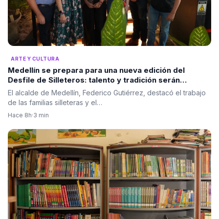
ARTE Y CULTURA
Medellín se prepara para una nueva edición del
Desfile de Silleteros: talento y tradición serán
protagonistas
El alcalde de Medellín, Federico Gutiérrez, destacó el trabajo
de las familias silleteras y el…
Hace 8h
·
3 min