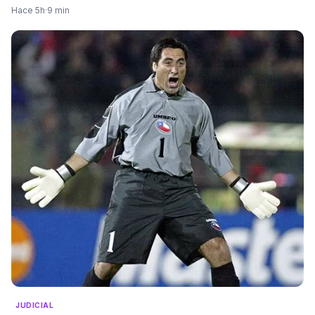
Hace 5h
·
9 min
JUDICIAL