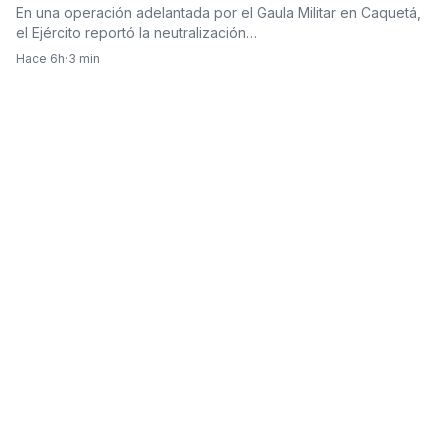
‘Alexis Perdomo’
En una operación adelantada por el Gaula Militar en Caquetá,
el Ejército reportó la neutralización…
Hace 6h
·
3 min