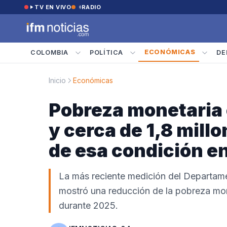
Saltar al contenido
TV EN VIVO
RADIO
ECONÓMICAS
COLOMBIA
POLÍTICA
DE
Inicio
Económicas
Pobreza monetaria
y cerca de 1,8 mill
de esa condición e
La más reciente medición del Departame
mostró una reducción de la pobreza mo
durante 2025.