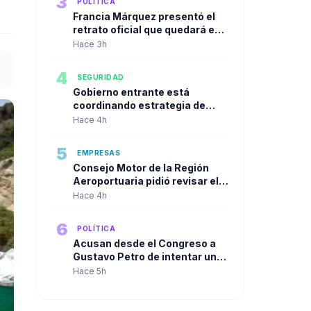
3
POLÍTICA
Francia Márquez presentó el
retrato oficial que quedará en
la Casa Vicepresidencial al
Hace 3h
cierre de su mandato
4
SEGURIDAD
Gobierno entrante está
coordinando estrategia de
seguridad urbana con alcaldes
Hace 4h
de las principales ciudades
5
EMPRESAS
Consejo Motor de la Región
Aeroportuaria pidió revisar el
Plan Maestro del José María
Hace 4h
Córdova y reclamó una visión
integral para la infraestructura
6
POLÍTICA
aérea del país
Acusan desde el Congreso a
Gustavo Petro de intentar un
"Golpe de Estado" en contra de
Hace 5h
Abelardo de la Espriella a solo
dos días de su posesión.