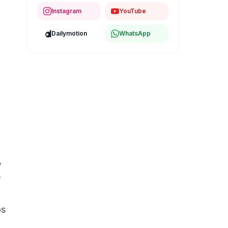
Instagram
YouTube
Dailymotion
WhatsApp
,
e
os