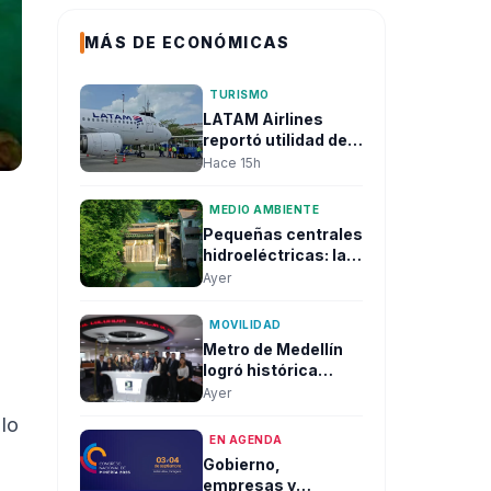
MÁS DE ECONÓMICAS
TURISMO
LATAM Airlines
reportó utilidad de
US$125 millones y
Hace 15h
creció 28% en
ingresos pese al
MEDIO AMBIENTE
alza histórica del
Pequeñas centrales
combustible
hidroeléctricas: la
apuesta que gana
Ayer
fuerza para
fortalecer la
MOVILIDAD
seguridad
Metro de Medellín
energética y el
logró histórica
desarrollo regional
colocación de
Ayer
bonos sostenibles y
lo
aseguró millonaria
EN AGENDA
inversión para su
Gobierno,
expansión
empresas y