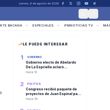
Jueves, 6 de agosto de 2026
NTE BACANA
ESPECIALES
IFMNOTICIAS TV
MÁ
LE PUEDE INTERESAR
%
1
GOBIERNO
Gobierno electo de Abelardo
De La Espriella aclaró
convocatoria a diplomáticos
Hace 1h
para su posesión y negó
criterios políticos
2
POLÍTICA
Congreso recibió paquete de
a
proyectos de Juan Espinal para
blindar la seguridad energética
Hace 3h
del país