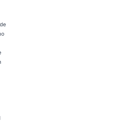
 de
mo
e
n
l