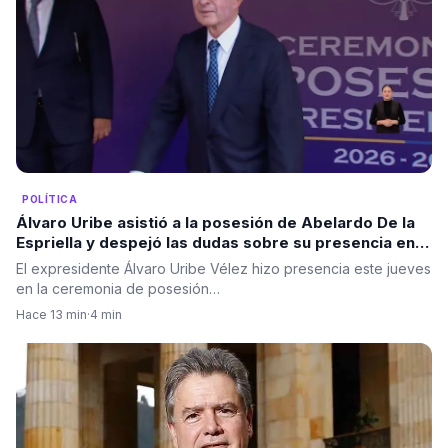
POLÍTICA
Álvaro Uribe asistió a la posesión de Abelardo De la
Espriella y despejó las dudas sobre su presencia en
Cali
El expresidente Álvaro Uribe Vélez hizo presencia este jueves
en la ceremonia de posesión…
Hace 13 min
·
4 min