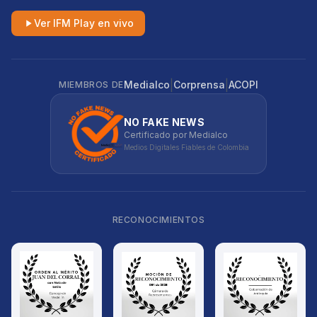
Ver IFM Play en vivo
|
|
Medialco
Corprensa
ACOPI
MIEMBROS DE
NO FAKE NEWS
Certificado por Medialco
Medios Digitales Fiables de Colombia
RECONOCIMIENTOS