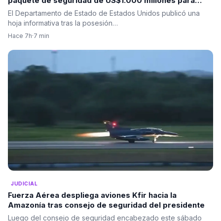
paquete de seguridad de US$1.000 millones para
Colombia tras la posesión de Abelardo De La Espriella
El Departamento de Estado de Estados Unidos publicó una
hoja informativa tras la posesión…
Hace 7h
·
7 min
JUDICIAL
Fuerza Aérea despliega aviones Kfir hacia la
Amazonía tras consejo de seguridad del presidente
Luego del consejo de seguridad encabezado este sábado