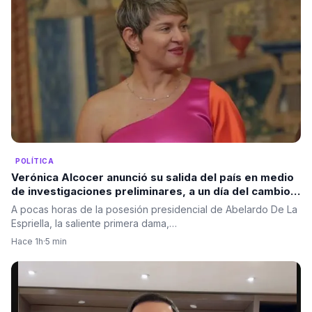
POLÍTICA
Verónica Alcocer anunció su salida del país en medio
de investigaciones preliminares, a un día del cambio
de gobierno. La pregunta es: ¿también se irá Petro?
A pocas horas de la posesión presidencial de Abelardo De La
Espriella, la saliente primera dama,…
Hace 1h
·
5 min