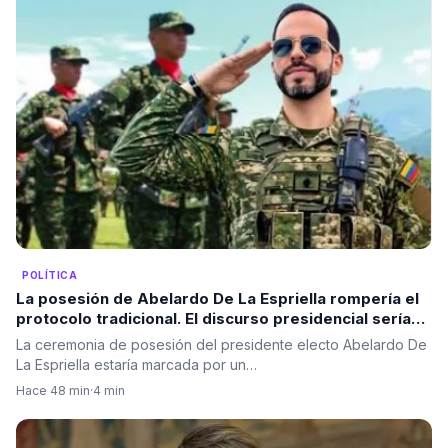
POLÍTICA
La posesión de Abelardo De La Espriella rompería el
protocolo tradicional. El discurso presidencial sería
ante las Fuerzas Militares, no ante el Congreso.
La ceremonia de posesión del presidente electo Abelardo De
La Espriella estaría marcada por un…
Hace 48 min
·
4 min