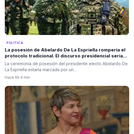
POLÍTICA
La posesión de Abelardo De La Espriella rompería el
protocolo tradicional. El discurso presidencial sería
ante las Fuerzas Militares, no ante el Congreso.
La ceremonia de posesión del presidente electo Abelardo De
La Espriella estaría marcada por un…
Hace 6h
·
4 min