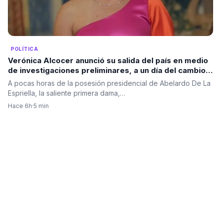
POLÍTICA
Verónica Alcocer anunció su salida del país en medio
de investigaciones preliminares, a un día del cambio
de gobierno. La pregunta es: ¿también se irá Petro?
A pocas horas de la posesión presidencial de Abelardo De La
Espriella, la saliente primera dama,…
Hace 6h
·
5 min