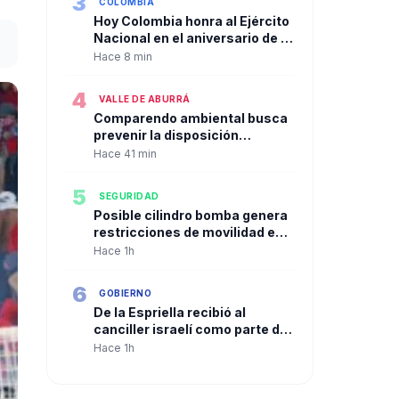
3
COLOMBIA
Hoy Colombia honra al Ejército
Nacional en el aniversario de la
Batalla de Boyacá. Es el Día del
Hace 8 min
Ejército.
4
VALLE DE ABURRÁ
Comparendo ambiental busca
prevenir la disposición
inadecuada de residuos en
Hace 41 min
Bello
5
SEGURIDAD
Posible cilindro bomba genera
restricciones de movilidad en
el norte de Popayán
Hace 1h
6
GOBIERNO
De la Espriella recibió al
canciller israelí como parte de
su agenda previa a la
Hace 1h
transmisión de mando