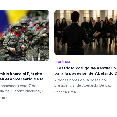
POLÍTICA
El estricto código de vestuario
para la posesión de Abelardo 
bia honra al Ejército
La Espriella despierta
en el aniversario de la
A pocas horas de la posesión
expectativa entre los invitados
e Boyacá. Es el Día del
presidencial de Abelardo De La
conmemora este 7 de
Color negro
Espriella, uno de los aspectos que
ía del Ejército Nacional, una
Hace 2h
·
4 min
más…
 recuerda la…
4 min