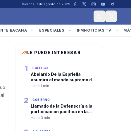
Viernes, 7 de agosto de 2026
ENTE BACANA
ESPECIALES
IFMNOTICIAS TV
MÁ
LE PUEDE INTERESAR
1
POLÍTICA
Abelardo De la Espriella
asumirá el mando supremo de
las Fuerzas Armadas con el
ras
Hace 1 min
tradicional “reconocimiento de
al
tropas” en el Batallón
2
GOBIERNO
Pichincha en el Día del Ejército.
Llamado de la Defensoría a la
participación pacífica en la
nueva etapa institucional del
Hace 3 min
país