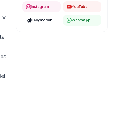
Instagram
YouTube
. y
Dailymotion
WhatsApp
ta
les
del