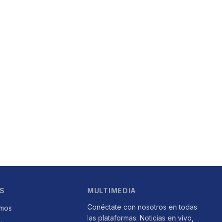
S
MULTIMEDIA
Conéctate con nosotros en todas
mos
las plataformas. Noticias en vivo,