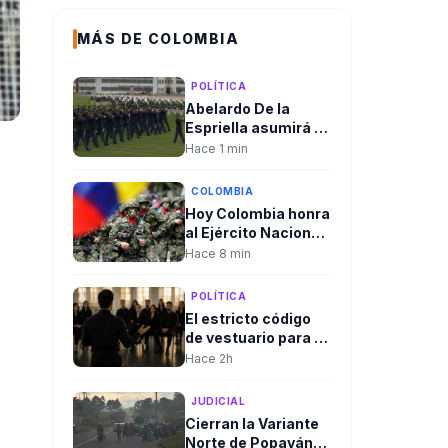
MÁS DE COLOMBIA
POLÍTICA
Abelardo De la
Espriella asumirá el
mando supremo de
Hace 1 min
las Fuerzas
Armadas con el
COLOMBIA
tradicional
Hoy Colombia honra
“reconocimiento de
al Ejército Nacional
tropas” en el
en el aniversario de
Hace 8 min
Batallón Pichincha
la Batalla de
en el Día del
Boyacá. Es el Día
Ejército.
POLÍTICA
del Ejército.
El estricto código
de vestuario para la
posesión de
Hace 2h
Abelardo De La
Espriella despierta
JUDICIAL
expectativa entre
Cierran la Variante
los invitados: Color
Norte de Popayán