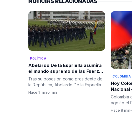
NOTICIAS RELACIONADAS
POLÍTICA
Abelardo De la Espriella asumirá
el mando supremo de las Fuerzas
Armadas con el tradicional
COLOMBIA
Tras su posesión como presidente de
“reconocimiento de tropas” en el
Hoy Colom
la República, Abelardo De la Espriella
Batallón Pichincha en el Día del
Nacional 
encabezará este 7 de…
Hace 1 min
·
5 min
Ejército.
Batalla d
Colombia 
Ejército.
agosto el D
fecha que
Hace 8 min
·