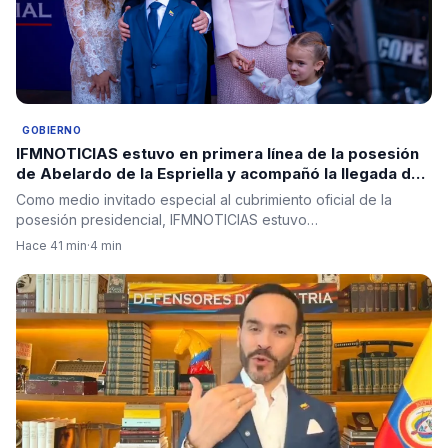
GOBIERNO
IFMNOTICIAS estuvo en primera línea de la posesión
de Abelardo de la Espriella y acompañó la llegada de
los protagonistas del nuevo Gobierno
Como medio invitado especial al cubrimiento oficial de la
posesión presidencial, IFMNOTICIAS estuvo…
Hace 41 min
·
4 min