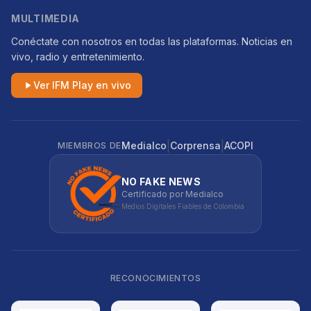
MULTIMEDIA
Conéctate con nosotros en todas las plataformas. Noticias en
vivo, radio y entretenimiento.
Ver IFM Play en vivo
|
|
Medialco
Corprensa
ACOPI
MIEMBROS DE
NO FAKE NEWS
Certificado por Medialco
Medios Digitales Fiables de Colombia
RECONOCIMIENTOS