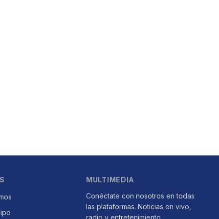
S
MULTIMEDIA
Conéctate con nosotros en todas
mos
las plataformas. Noticias en vivo,
uipo
radio y entretenimiento.