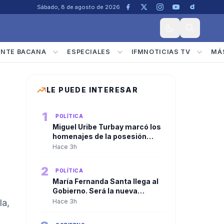
Sábado, 8 de agosto de 2026
ENTE BACANA
ESPECIALES
IFMNOTICIAS TV
MÁ
LE PUEDE INTERESAR
1
POLÍTICA
Miguel Uribe Turbay marcó los
homenajes de la posesión
presidencial de Abelardo De la
Hace 3h
Espriella
2
POLÍTICA
María Fernanda Santa llega al
Gobierno. Será la nueva
viceministra de
la,
Hace 3h
Infraestructura