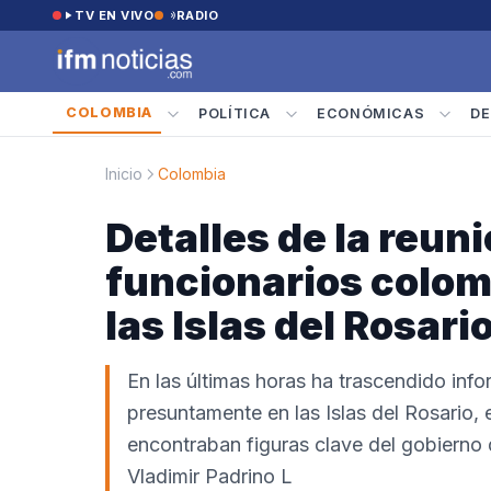
Saltar al contenido
TV EN VIVO
RADIO
COLOMBIA
POLÍTICA
ECONÓMICAS
DE
Inicio
Colombia
Detalles de la reun
funcionarios colom
las Islas del Rosari
En las últimas horas ha trascendido inf
presuntamente en las Islas del Rosario,
encontraban figuras clave del gobierno 
Vladimir Padrino L