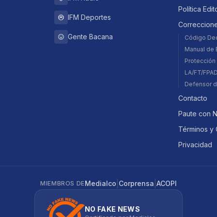
Política Edit
IFM Deportes
Correccion
Gente Bacana
Código De
Manual de E
Protección 
LA/FT/FPA
Defensor d
Contacto
Paute con 
Términos y 
Privacidad
|
|
Medialco
Corprensa
ACOPI
MIEMBROS DE
NO FAKE NEWS