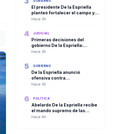
3
GOBIERNO
El presidente De la Espriella
planteó fortalecer el campo y
ampliar la presencia del Estado
Hace 3h
en las regiones
4
JUDICIAL
Primeras decisiones del
gobierno De la Espriella:
Trasladan a más de 100
Hace 3h
cabecillas criminales a
cárceles de máxima seguridad
5
GOBIERNO
De la Espriella anunció
ofensiva contra
organizaciones criminales y
Hace 3h
defendió independencia de
poderes
6
POLÍTICA
Abelardo De la Espriella recibe
el mando supremo de las
Fuerzas Militares en solemne
Hace 4h
ceremonia de reconocimiento
de tropas