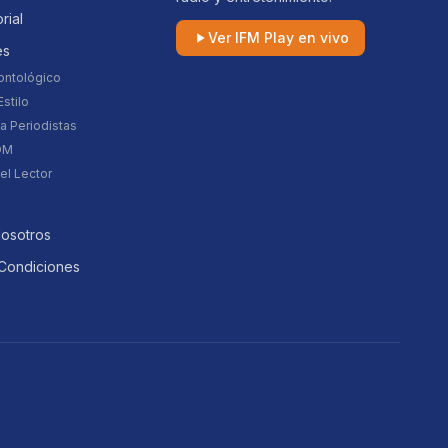
orial
Ver IFM Play en vivo
es
ontológico
stilo
a Periodistas
DM
el Lector
Nosotros
Condiciones