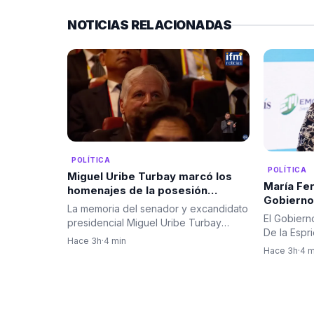
NOTICIAS RELACIONADAS
POLÍTICA
POLÍTICA
Miguel Uribe Turbay marcó los
María Fer
homenajes de la posesión
Gobierno.
presidencial de Abelardo De la
La memoria del senador y excandidato
viceminis
Espriella
El Gobiern
presidencial Miguel Uribe Turbay
De la Espr
ocupó un lugar central…
Hace 3h
·
4 min
su equipo 
Hace 3h
·
4 m