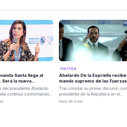
POLÍTICA
Abelardo De la Espriella recibe
nanda Santa llega al
mando supremo de las Fuerzas
 Será la nueva
Militares en solemne ceremoni
tra de Infraestructura
Tras concluir su primer discurso co
o del presidente Abelardo
de reconocimiento de tropas
presidente de la República en el
iella continúa conformando
Batallón Pichincha de Cali,…
ministerial con…
Hace 4h
·
3 min
in