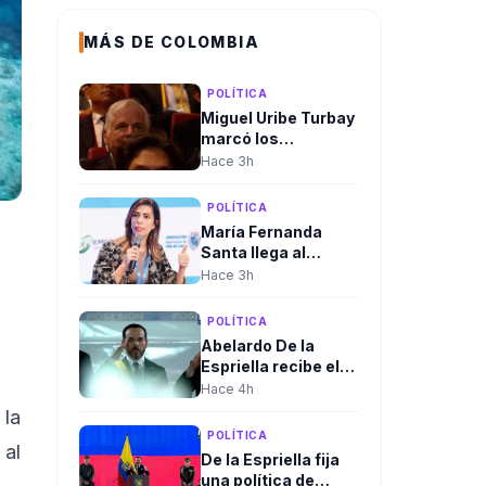
MÁS DE COLOMBIA
POLÍTICA
Miguel Uribe Turbay
marcó los
homenajes de la
Hace 3h
posesión
presidencial de
POLÍTICA
Abelardo De la
María Fernanda
Espriella
Santa llega al
Gobierno. Será la
Hace 3h
nueva viceministra
de Infraestructura
POLÍTICA
Abelardo De la
Espriella recibe el
mando supremo de
Hace 4h
las Fuerzas
 la
Militares en
POLÍTICA
solemne ceremonia
 al
De la Espriella fija
de reconocimiento
una política de