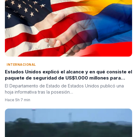
INTERNACIONAL
Estados Unidos explicó el alcance y en qué consiste el
paquete de seguridad de US$1.000 millones para
Colombia tras la posesión de Abelardo De La Espriella
El Departamento de Estado de Estados Unidos publicó una
hoja informativa tras la posesión…
Hace 5h
·
7 min