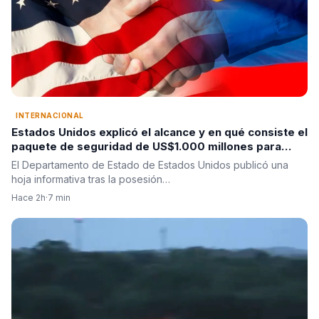
INTERNACIONAL
Estados Unidos explicó el alcance y en qué consiste el
paquete de seguridad de US$1.000 millones para
Colombia tras la posesión de Abelardo De La Espriella
El Departamento de Estado de Estados Unidos publicó una
hoja informativa tras la posesión…
Hace 2h
·
7 min