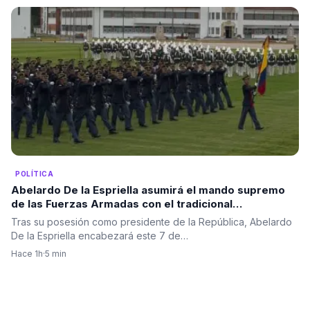
POLÍTICA
Abelardo De la Espriella asumirá el mando supremo
de las Fuerzas Armadas con el tradicional
“reconocimiento de tropas” en el Batallón Pichincha
Tras su posesión como presidente de la República, Abelardo
en el Día del Ejército.
De la Espriella encabezará este 7 de…
Hace 1h
·
5 min