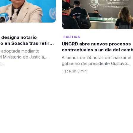
 designa notario
POLÍTICA
o en Soacha tras retiro
UNGRD abre nuevos procesos
el titular
contractuales a un día del cam
, adoptada mediante
de gobierno y aumentan los
 Ministerio de Justicia,
A menos de 24 horas de finalizar el
cuestionamientos sobre la
ntizar la continuidad…
gobierno del presidente Gustavo
in
contratación de última hora
Petro, continúan surgiendo…
Hace 3h
·
3 min