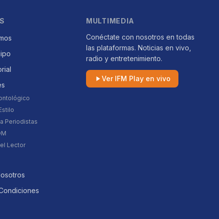
S
MULTIMEDIA
Conéctate con nosotros en todas
mos
las plataformas. Noticias en vivo,
uipo
radio y entretenimiento.
orial
Ver IFM Play en vivo
es
ontológico
stilo
a Periodistas
DM
el Lector
Nosotros
Condiciones