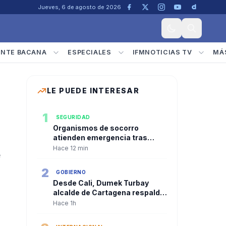
Jueves, 6 de agosto de 2026
ENTE BACANA
ESPECIALES
IFMNOTICIAS TV
MÁ
LE PUEDE INTERESAR
1
SEGURIDAD
Organismos de socorro
atienden emergencia tras
explosión en una mina de
Hace 12 min
e
Marmato
2
GOBIERNO
Desde Cali, Dumek Turbay
alcalde de Cartagena respaldó
la descentralización durante la
Hace 1h
posesión presidencial