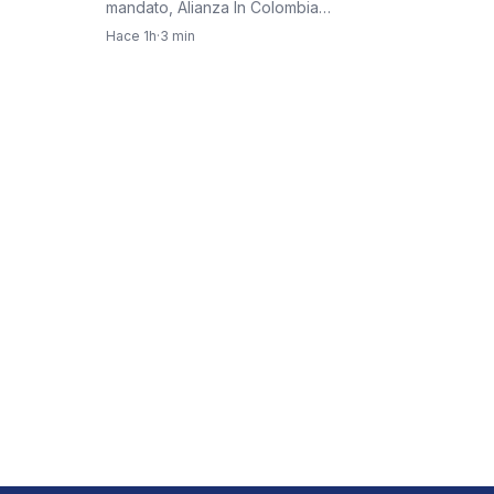
seguridad social de repartidores
mandato, Alianza In Colombia
cuestionó con dureza la expedición…
Hace 1h
·
3 min