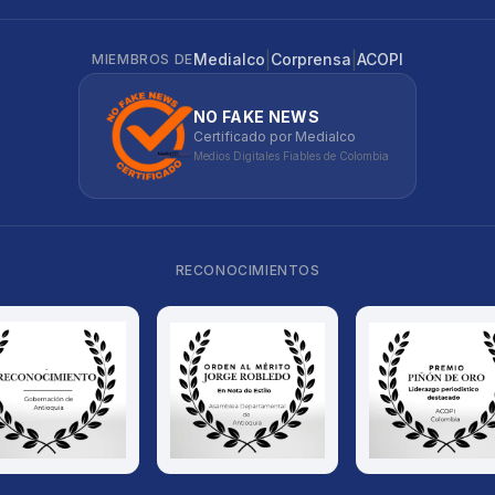
|
|
Medialco
Corprensa
ACOPI
MIEMBROS DE
NO FAKE NEWS
Certificado por Medialco
Medios Digitales Fiables de Colombia
RECONOCIMIENTOS