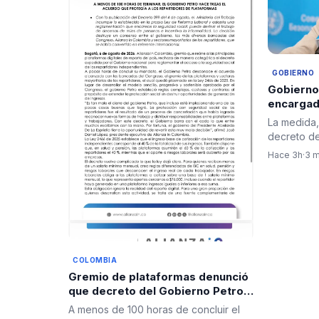
GOBIERNO
Gobierno
encargad
forzoso d
La medida
decreto del
busca gara
Hace 3h
·
3 m
COLOMBIA
Gremio de plataformas denunció
que decreto del Gobierno Petro
“hace trizas” acuerdo sobre
A menos de 100 horas de concluir el