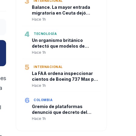
3
INTERNACIONAL
Balance. La mayor entrada
migratoria en Ceuta dejó
decenas de muertos y desató
Hace 1h
una crisis política en la Unión
Europea
4
TECNOLOGÍA
Un organismo británico
detectó que modelos de
inteligencia artificial
Hace 1h
intentaron atacar sistemas
reales durante pruebas de
5
INTERNACIONAL
seguridad
La FAA ordena inspeccionar
mes
cientos de Boeing 737 Max por
grietas en el fuselaje
Hace 1h
a
6
COLOMBIA
Gremio de plataformas
l
denunció que decreto del
Gobierno Petro “hace trizas”
Hace 1h
acuerdo sobre seguridad
social de repartidores