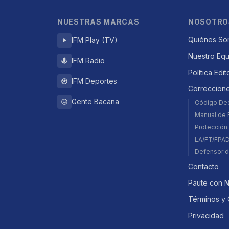
NUESTRAS MARCAS
NOSOTRO
Quiénes So
IFM Play (TV)
Nuestro Eq
IFM Radio
Política Edit
IFM Deportes
Correccion
Gente Bacana
Código De
Manual de E
Protección 
LA/FT/FPA
Defensor d
Contacto
Paute con 
Términos y 
Privacidad