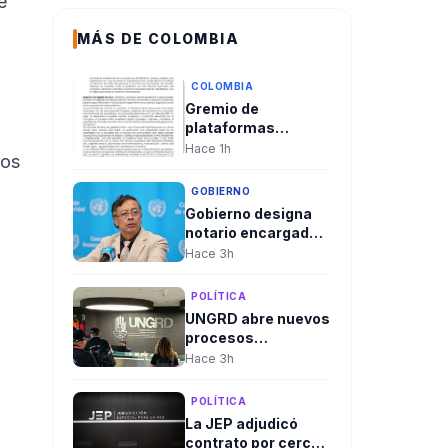
e
MÁS DE COLOMBIA
COLOMBIA
Gremio de
plataformas
denunció que
Hace 1h
ros
decreto del
Gobierno Petro
GOBIERNO
“hace trizas”
Gobierno designa
acuerdo sobre
notario encargado
seguridad social de
en Soacha tras
Hace 3h
repartidores
retiro forzoso del
titular
POLÍTICA
UNGRD abre nuevos
procesos
contractuales a un
Hace 3h
día del cambio de
gobierno y
POLÍTICA
aumentan los
La JEP adjudicó
cuestionamientos
contrato por cerca