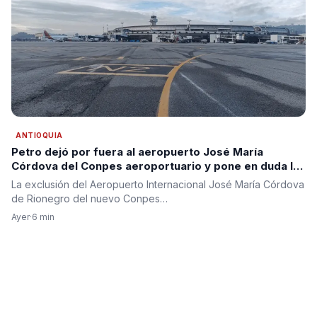
ANTIOQUIA
Petro dejó por fuera al aeropuerto José María
Córdova del Conpes aeroportuario y pone en duda la
segunda pista para Antioquia
La exclusión del Aeropuerto Internacional José María Córdova
de Rionegro del nuevo Conpes…
Ayer
·
6 min