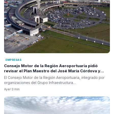
EMPRESAS
Consejo Motor de la Región Aeroportuaria pidió
revisar el Plan Maestro del José María Córdova y
reclamó una visión integral para la infraestructura
El Consejo Motor de la Región Aeroportuaria, integrado por
aérea del país
organizaciones del Grupo Infraestructura…
Ayer
·
3 min