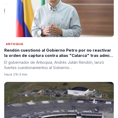
ANTIOQUIA
Rendón cuestionó al Gobierno Petro por no reactivar
la orden de captura contra alias "Calarcá" tras admitir
fracaso del proceso de paz
El gobernador de Antioquia, Andrés Julián Rendón, lanzó
fuertes cuestionamientos al Gobierno…
Hace 21h
·
3 min