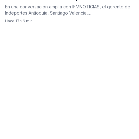
institucionalidad y reconstruir la confianza en el país”
En una conversación amplia con IFMNOTICIAS, el gerente de
Indeportes Antioquia, Santiago Valencia,…
Hace 17h
·
6 min