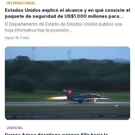
INTERNACIONAL
Estados Unidos explicó el alcance y en qué consiste el
paquete de seguridad de US$1.000 millones para
Colombia tras la posesión de Abelardo De La Espriella
El Departamento de Estado de Estados Unidos publicó una
hoja informativa tras la posesión…
Hace 1h
·
7 min
JUDICIAL
Fuerza Aérea despliega aviones Kfir hacia la