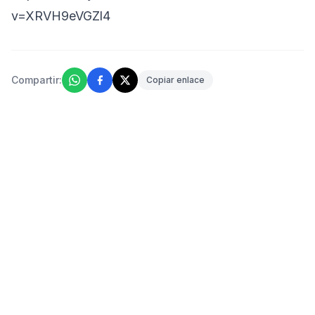
v=XRVH9eVGZl4
Compartir:
Copiar enlace