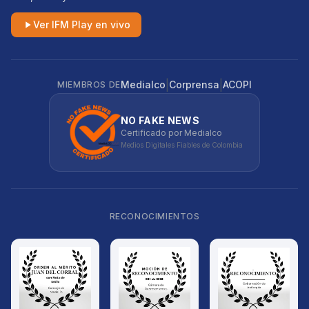
Ver IFM Play en vivo
|
|
Medialco
Corprensa
ACOPI
MIEMBROS DE
NO FAKE NEWS
Certificado por Medialco
Medios Digitales Fiables de Colombia
RECONOCIMIENTOS