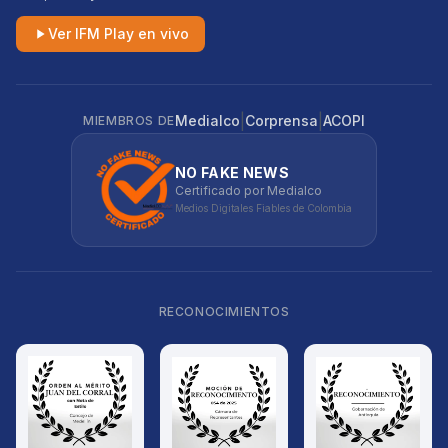
Ver IFM Play en vivo
|
|
Medialco
Corprensa
ACOPI
MIEMBROS DE
NO FAKE NEWS
Certificado por Medialco
Medios Digitales Fiables de Colombia
RECONOCIMIENTOS