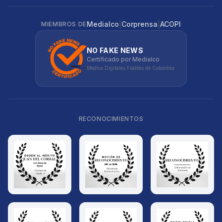
|
|
Medialco
Corprensa
ACOPI
MIEMBROS DE
NO FAKE NEWS
Certificado por Medialco
Medios Digitales Fiables de Colombia
RECONOCIMIENTOS