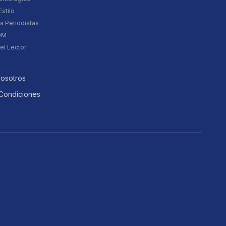
stilo
a Periodistas
DM
el Lector
Nosotros
Condiciones