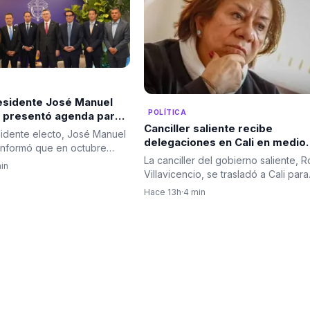
residente José Manuel
POLÍTICA
 presentó agenda para
Canciller saliente recibe
er la relación bilateral
sidente electo, José Manuel
delegaciones en Cali en medio
ombia e Israel
informó que en octubre
del rechazo de algunas que ha
La canciller del gobierno saliente, 
á una delegación de…
in
llevado a cambios en el protoc
Villavicencio, se trasladó a Cali para
diplomático
encabezar el…
Hace 13h
·
4 min