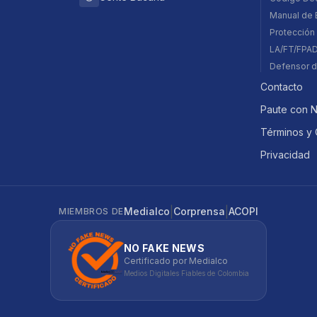
Manual de E
Protección 
LA/FT/FPA
Defensor d
Contacto
Paute con 
Términos y 
Privacidad
|
|
Medialco
Corprensa
ACOPI
MIEMBROS DE
NO FAKE NEWS
Certificado por Medialco
Medios Digitales Fiables de Colombia