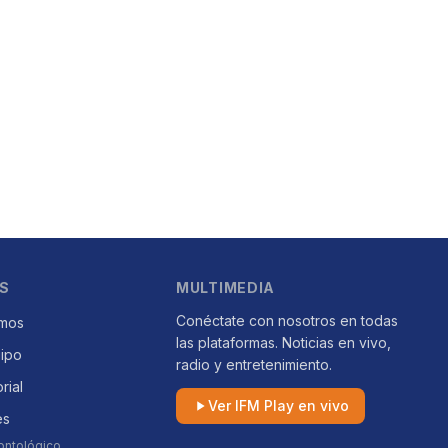
S
MULTIMEDIA
Conéctate con nosotros en todas
mos
las plataformas. Noticias en vivo,
uipo
radio y entretenimiento.
orial
Ver IFM Play en vivo
es
ontológico