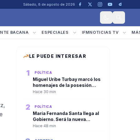
Sábado, 8 de agosto de 2026
NTE BACANA
ESPECIALES
IFMNOTICIAS TV
MÁ
LE PUEDE INTERESAR
1
POLÍTICA
Miguel Uribe Turbay marcó los
homenajes de la posesión
presidencial de Abelardo De la
Hace 30 min
Espriella
z,
2
POLÍTICA
María Fernanda Santa llega al
e
Gobierno. Será la nueva
viceministra de
Hace 48 min
Infraestructura