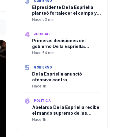
3
GOBIERNO
El presidente De la Espriella
planteó fortalecer el campo y
ampliar la presencia del Estado
Hace 53 min
en las regiones
4
JUDICIAL
Primeras decisiones del
gobierno De la Espriella:
Trasladan a más de 100
Hace 54 min
cabecillas criminales a
cárceles de máxima seguridad
5
GOBIERNO
De la Espriella anunció
ofensiva contra
organizaciones criminales y
Hace 1h
defendió independencia de
poderes
6
POLÍTICA
Abelardo De la Espriella recibe
el mando supremo de las
Fuerzas Militares en solemne
Hace 1h
ceremonia de reconocimiento
de tropas