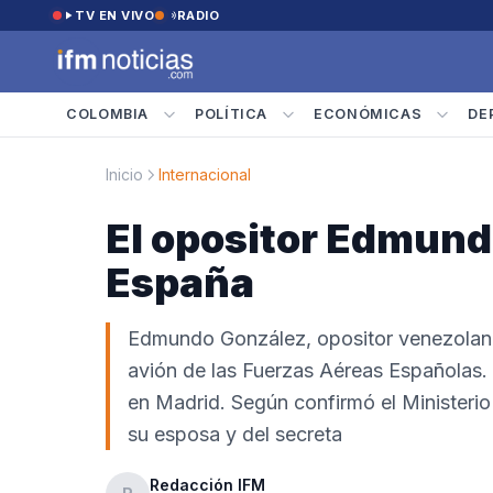
Saltar al contenido
TV EN VIVO
RADIO
COLOMBIA
POLÍTICA
ECONÓMICAS
DE
Inicio
Internacional
El opositor Edmund
España
Edmundo González, opositor venezolano,
avión de las Fuerzas Aéreas Españolas. 
en Madrid. Según confirmó el Ministeri
su esposa y del secreta
Redacción IFM