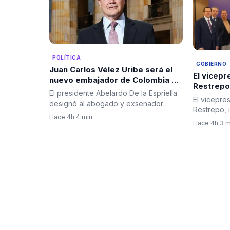
POLÍTICA
GOBIERNO
Juan Carlos Vélez Uribe será el
El vicep
nuevo embajador de Colombia en
Restrepo
Ecuador por designación del
El presidente Abelardo De la Espriella
restablec
El vicepre
presidente Abelardo De la
designó al abogado y exsenador
entre Col
Restrepo, 
Espriella
antioqueño Juan Carlos Vélez…
Hace 4h
·
4 min
encabezar
Hace 4h
·
3 m