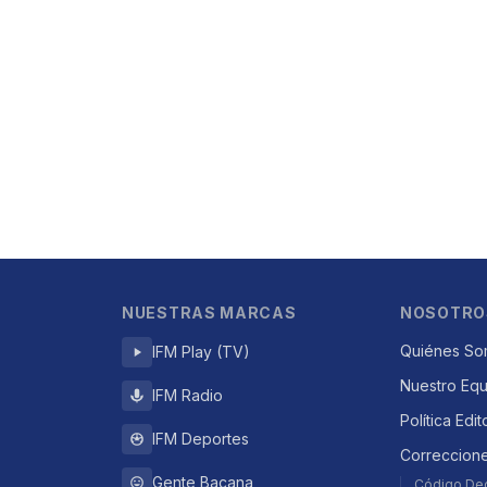
NUESTRAS MARCAS
NOSOTRO
Quiénes So
IFM Play (TV)
Nuestro Eq
IFM Radio
Política Edit
IFM Deportes
Correccion
Gente Bacana
Código De